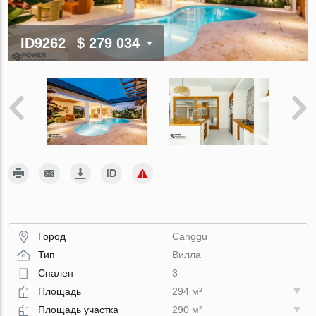
ID9262
$ 279 034
Город
Canggu
Тип
Вилла
Спален
3
Площадь
294 м²
Площадь участка
290 м²