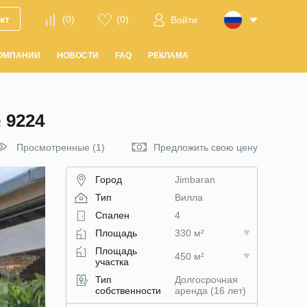
кт
(
0
)
(
0
)
Войти
ОМПАНИИ
НОВОСТИ
FAQ
РЕКЛАМА
 9224
Просмотренные (1)
Предложить свою цену
Город
Jimbaran
Тип
Вилла
Спален
4
Площадь
330 м²
Площадь
450 м²
участка
Тип
Долгосрочная
собственности
аренда (16 лет)