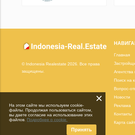
НАВИГА
Главная
Застройщ
© Indonesia Realestate 2026. Все права
защищены.
Агентства
Поиск на 
Вопрос-от
×
Новости
На этом сайте мы используем cookie-
Реклама
файлы. Продолжая пользоваться сайтом,
Контакты
вы даете согласие на использование этих
файлов.
Подробнее о cookie.
Карта сай
Принять