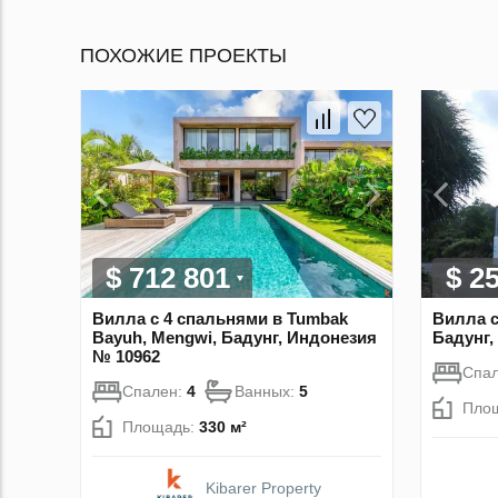
ПОХОЖИЕ ПРОЕКТЫ
$ 712 801
$ 2
Вилла с 4 спальнями в Tumbak
Вилла с
Bayuh, Mengwi, Бадунг, Индонезия
Бадунг,
№ 10962
Спа
Спален:
4
Ванных:
5
Пло
Площадь:
330 м²
Kibarer Property