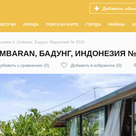
Добавить объе
ИЕСЯ ЖК
АРЕНДА
ПОИСК НА КАРТЕ
ГОРОДА
РАЙОНЫ
К
ьнями в Jimbaran, Бадунг, Индонезия № 9224
IMBARAN, БАДУНГ, ИНДОНЕЗИЯ №
обавить к сравнению
(
0
)
Добавить в избранное
(
0
)