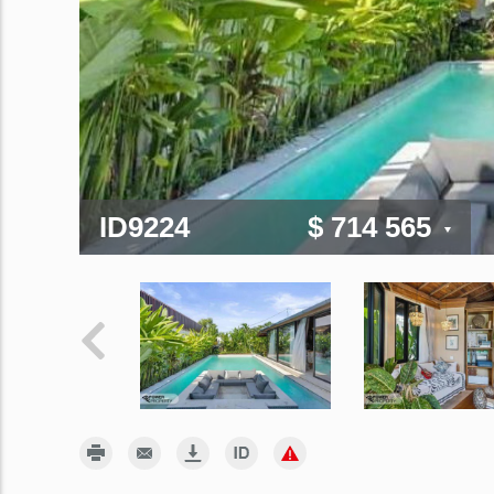
ID9224
$ 714 565