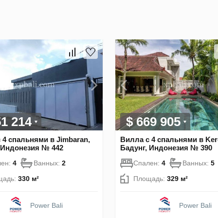
51 214
$ 669 905
 4 спальнями в Jimbaran,
Вилла с 4 спальнями в Ker
 Индонезия № 442
Бадунг, Индонезия № 390
лен:
4
Ванных:
2
Спален:
4
Ванных:
5
щадь:
330 м²
Площадь:
329 м²
Power Bali
Power Bali