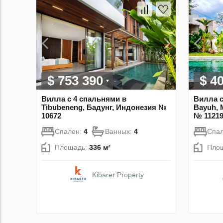
$ 753 390
$ 4
Вилла с 4 спальнями в
Вилла с
Tibubeneng, Бадунг, Индонезия №
Bayuh, 
10672
№ 1121
Спален:
4
Ванных:
4
Спа
Площадь:
336 м²
Пло
Kibarer Property