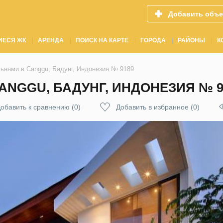
Добавить объе
ИЕСЯ ЖК
АРЕНДА
ПОИСК НА КАРТЕ
ГОРОДА
РАЙОНЫ
К
льнями в Canggu, Бадунг, Индонезия № 9189
ANGGU, БАДУНГ, ИНДОНЕЗИЯ № 9
обавить к сравнению
(
0
)
Добавить в избранное
(
0
)