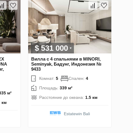
$ 531 000
EX
Вилла с 4 спальнями в MINORI,
UNA
Seminyak, Бадунг, Индонезия №
г,
9433
Комнат:
5
Спален:
4
Площадь:
339 м²
335 м²
Расстояние до океана:
1.5 км
8 км
Estatewin Bali