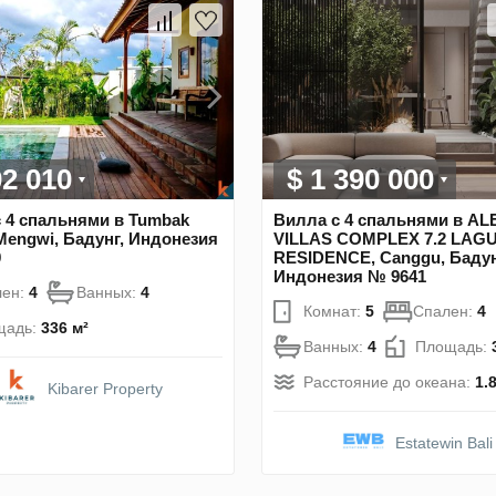
02 010
$ 1 390 000
 4 спальнями в Tumbak
Вилла с 4 спальнями в AL
Mengwi, Бадунг, Индонезия
VILLAS COMPLEX 7.2 LAG
9
RESIDENCE, Canggu, Бадун
Индонезия № 9641
лен:
4
Ванных:
4
Комнат:
5
Спален:
4
щадь:
336 м²
Ванных:
4
Площадь:
Расстояние до океана:
1.
Kibarer Property
Estatewin Bali