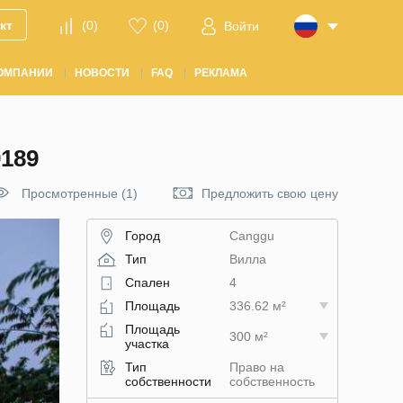
кт
(
0
)
(
0
)
Войти
ОМПАНИИ
НОВОСТИ
FAQ
РЕКЛАМА
189
Просмотренные (1)
Предложить свою цену
Город
Canggu
Тип
Вилла
Спален
4
Площадь
336.62 м²
Площадь
300 м²
участка
Тип
Право на
собственности
собственность