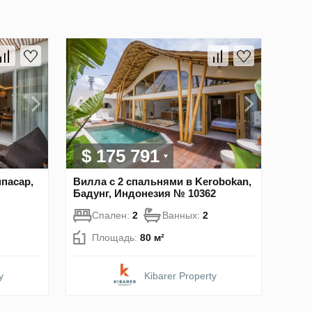
$ 175 791
пасар,
Вилла с 2 спальнями в Kerobokan,
Бадунг, Индонезия № 10362
Спален:
2
Ванных:
2
Площадь:
80 м²
y
Kibarer Property