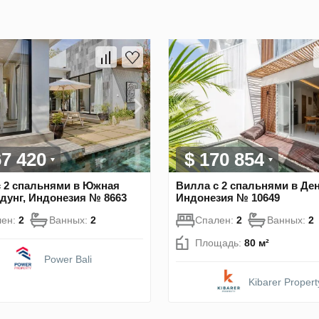
67 420
$ 170 854
 2 спальнями в Южная
Вилла с 2 спальнями в Ден
адунг, Индонезия № 8663
Индонезия № 10649
лен:
2
Ванных:
2
Спален:
2
Ванных:
2
Площадь:
80 м²
Power Bali
Kibarer Propert