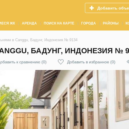
Добавить объе
ИЕСЯ ЖК
АРЕНДА
ПОИСК НА КАРТЕ
ГОРОДА
РАЙОНЫ
К
льнями в Canggu, Бадунг, Индонезия № 9134
ANGGU, БАДУНГ, ИНДОНЕЗИЯ № 9
обавить к сравнению
(
0
)
Добавить в избранное
(
0
)