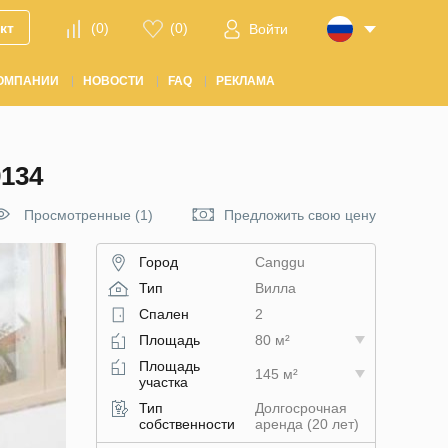
кт
(
0
)
(
0
)
Войти
ОМПАНИИ
НОВОСТИ
FAQ
РЕКЛАМА
134
Просмотренные (1)
Предложить свою цену
Город
Canggu
Тип
Вилла
Спален
2
Площадь
80 м²
Площадь
145 м²
участка
Тип
Долгосрочная
собственности
аренда (20 лет)