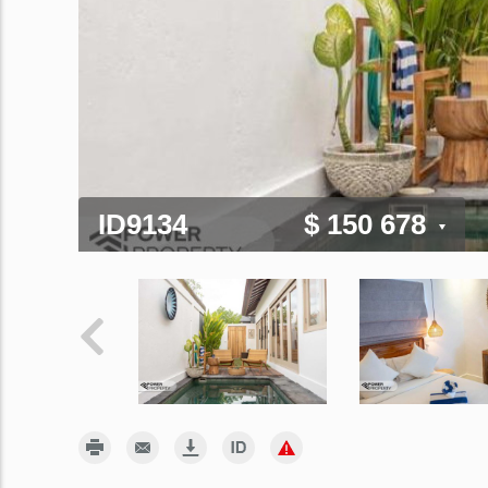
ID9134
$ 150 678