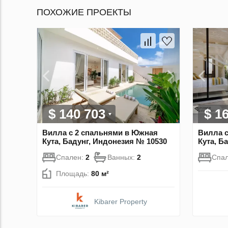
ПОХОЖИЕ ПРОЕКТЫ
$ 140 703
$ 1
Вилла с 2 спальнями в Южная
Вилла с
Кута, Бадунг, Индонезия № 10530
Кута, Б
Спален:
2
Ванных:
2
Спа
Площадь:
80 м²
Kibarer Property