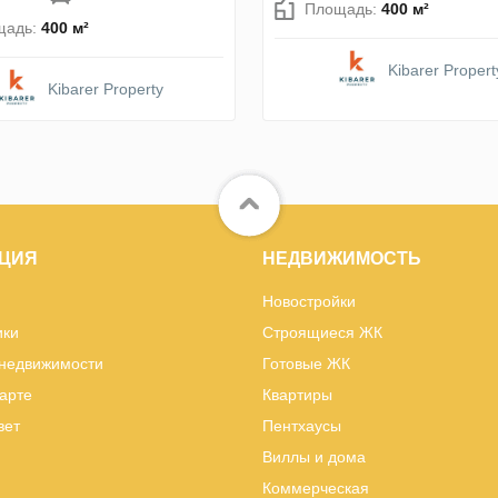
Площадь:
400 м²
щадь:
400 м²
Kibarer Propert
Kibarer Property
ЦИЯ
НЕДВИЖИМОСТЬ
Новостройки
ики
Строящиеся ЖК
 недвижимости
Готовые ЖК
карте
Квартиры
вет
Пентхаусы
Виллы и дома
Коммерческая