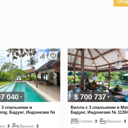
Отп
07 040
$ 700 737
 3 спальнями в
Вилла с 3 спальнями в Me
eng, Бадунг, Индонезия №
Бадунг, Индонезия № 1130
Спален:
3
Ванных:
3
лен:
3
Ванных:
3