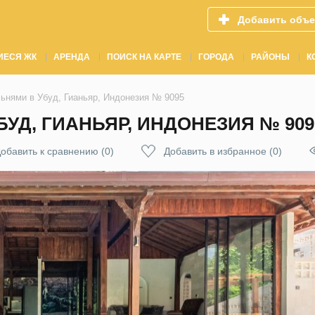
Добавить объе
ИЕСЯ ЖК
АРЕНДА
ПОИСК НА КАРТЕ
ГОРОДА
РАЙОНЫ
К
льнями в Убуд, Гианьяр, Индонезия № 9095
БУД, ГИАНЬЯР, ИНДОНЕЗИЯ № 909
обавить к сравнению
(
0
)
Добавить в избранное
(
0
)