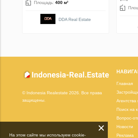
Площадь:
400 м²
Пло
DDA Real Estate
НАВИГА
Главная
Застройщ
© Indonesia Realestate 2026. Все права
защищены.
Агентства
Поиск на 
Вопрос-от
×
Новости
На этом сайте мы используем cookie-
Реклама