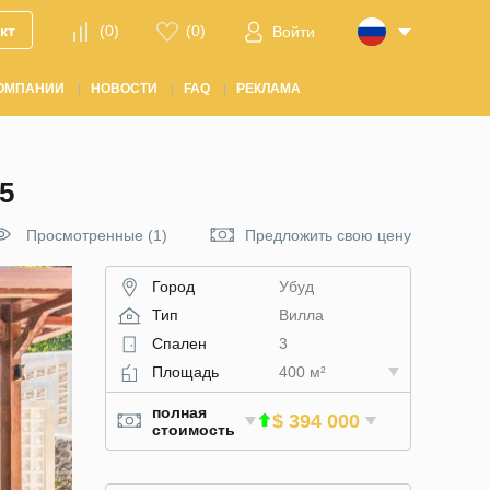
кт
(
0
)
(
0
)
Войти
ОМПАНИИ
НОВОСТИ
FAQ
РЕКЛАМА
5
Просмотренные (1)
Предложить свою цену
Город
Убуд
Тип
Вилла
Спален
3
Площадь
400 м²
полная
$ 394 000
стоимость