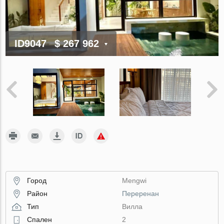
ID9047
$ 267 962
Город
Mengwi
Район
Переренан
Тип
Вилла
Спален
2