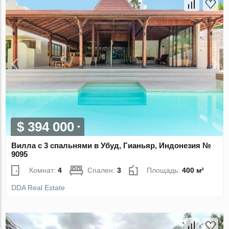
$ 394 000
Вилла с 3 спальнями в Убуд, Гианьяр, Индонезия №
9095
Комнат:
4
Спален:
3
Площадь:
400 м²
DDA Real Estate