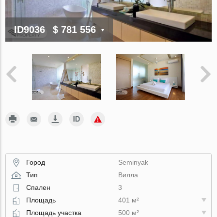
ID9036
$ 781 556
Город
Seminyak
Тип
Вилла
Спален
3
Площадь
401 м²
Площадь участка
500 м²