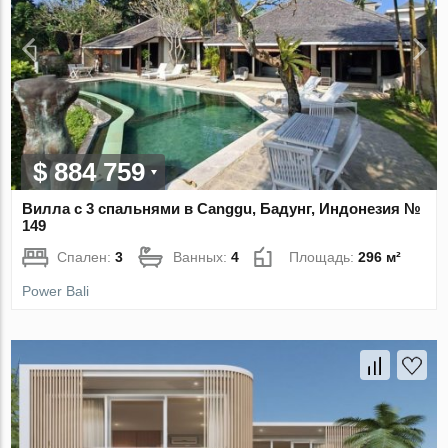
$ 884 759
Вилла с 3 спальнями в Canggu, Бадунг, Индонезия №
149
Спален:
3
Ванных:
4
Площадь:
296 м²
Power Bali