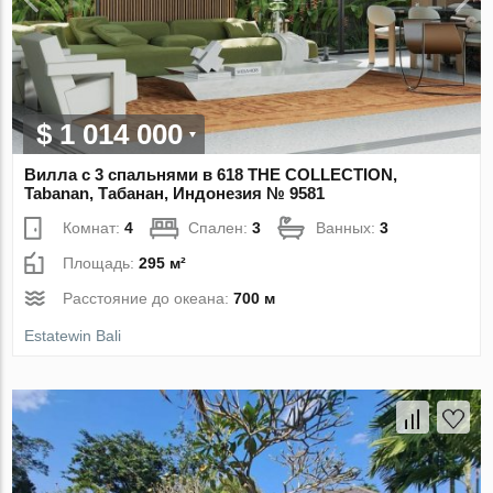
$ 1 014 000
Вилла с 3 спальнями в 618 THE COLLECTION,
Tabanan, Табанан, Индонезия № 9581
Комнат:
4
Спален:
3
Ванных:
3
Площадь:
295 м²
Расстояние до океана:
700 м
Estatewin Bali