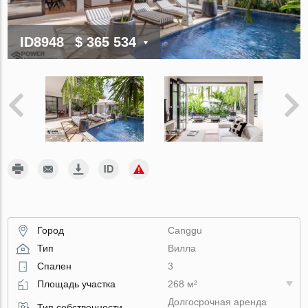
ID8948
$ 365 534
Город
Canggu
Тип
Вилла
Спален
3
Площадь участка
268 м²
Долгосрочная аренда
Тип собственности