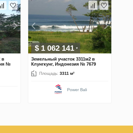
$ 1 062 141
 в
Земельный участок 3311м2 в
зия №
Клунгкунг, Индонезия № 7679
Площадь:
3311 м²
Power Bali