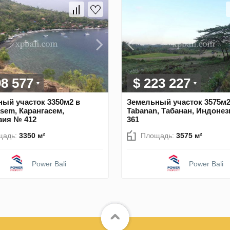
98 577
$ 223 227
ый участок 3350м2 в
Земельный участок 3575м2
sem, Карангасем,
Tabanan, Табанан, Индоне
зия № 412
361
щадь:
3350 м²
Площадь:
3575 м²
Power Bali
Power Bali