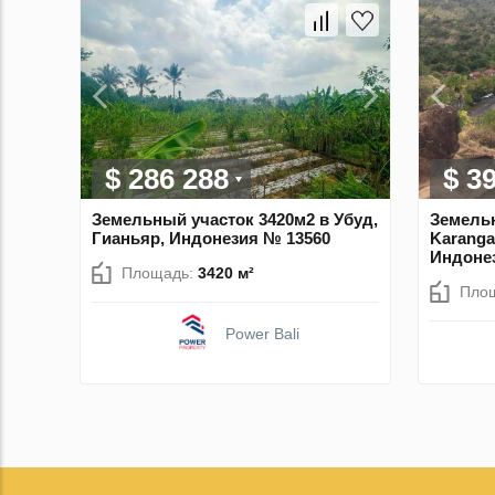
$ 286 288
$ 3
Земельный участок 3420м2 в Убуд,
Земельн
Гианьяр, Индонезия № 13560
Karanga
Индоне
Площадь:
3420 м²
Пло
Power Bali