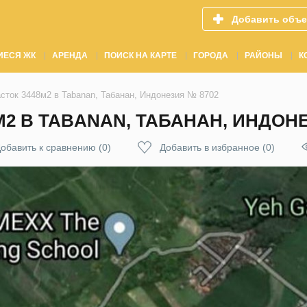
Добавить объе
ИЕСЯ ЖК
АРЕНДА
ПОИСК НА КАРТЕ
ГОРОДА
РАЙОНЫ
К
сток 3448м2 в Tabanan, Табанан, Индонезия № 8702
2 В TABANAN, ТАБАНАН, ИНДОНЕ
обавить к сравнению
(
0
)
Добавить в избранное
(
0
)