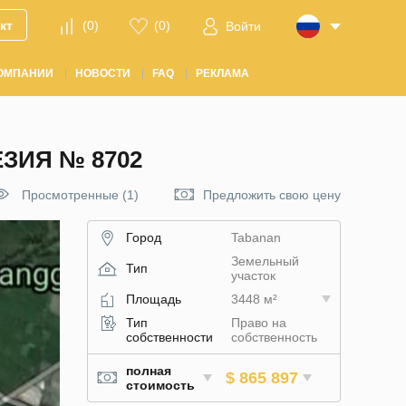
кт
(
0
)
(
0
)
Войти
ОМПАНИИ
НОВОСТИ
FAQ
РЕКЛАМА
ЗИЯ № 8702
Просмотренные (1)
Предложить свою цену
Город
Tabanan
Земельный
Тип
участок
Площадь
3448 м²
Тип
Право на
собственности
собственность
полная
$ 865 897
стоимость