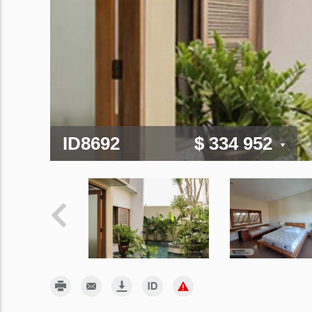
ID8692
$ 334 952