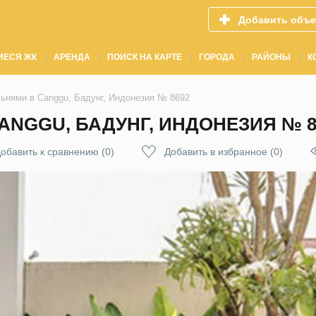
Добавить объе
ИЕСЯ ЖК
АРЕНДА
ПОИСК НА КАРТЕ
ГОРОДА
РАЙОНЫ
К
льнями в Canggu, Бадунг, Индонезия № 8692
ANGGU, БАДУНГ, ИНДОНЕЗИЯ № 8
обавить к сравнению
(
0
)
Добавить в избранное
(
0
)