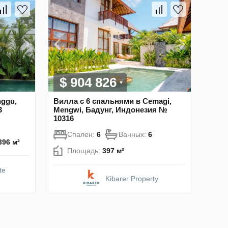
$ 904 826
nggu,
Вилла с 6 спальнями в Cemagi,
3
Mengwi, Бадунг, Индонезия №
10316
Спален:
6
Ванных:
6
396 м²
Площадь:
397 м²
te
Kibarer Property