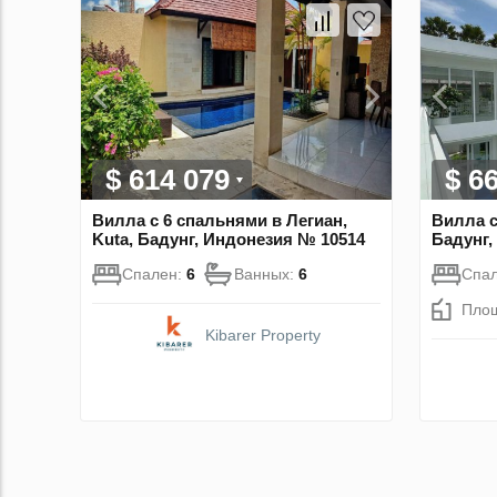
$ 614 079
$ 6
Вилла с 6 спальнями в Легиан,
Вилла с
Kuta, Бадунг, Индонезия № 10514
Бадунг,
Спален:
6
Ванных:
6
Спа
Пло
Kibarer Property