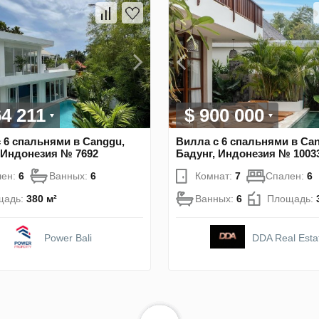
64 211
$ 900 000
 6 спальнями в Canggu,
Вилла с 6 спальнями в Ca
 Индонезия № 7692
Бадунг, Индонезия № 1003
лен:
6
Ванных:
6
Комнат:
7
Спален:
6
щадь:
380 м²
Ванных:
6
Площадь:
Power Bali
DDA Real Esta