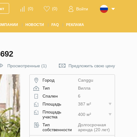
кт
(
0
)
(
0
)
Войти
ОМПАНИИ
НОВОСТИ
FAQ
РЕКЛАМА
692
Просмотренные (1)
Предложить свою цену
Город
Canggu
Тип
Вилла
Спален
6
Площадь
387 м²
Площадь
400 м²
участка
Тип
Долгосрочная
собственности
аренда (20 лет)