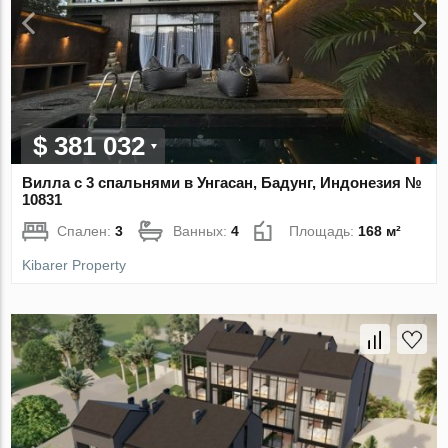
$ 381 032
Вилла с 3 спальнями в Унгасан, Бадунг, Индонезия №
10831
Спален:
3
Ванных:
4
Площадь:
168 м²
Kibarer Property