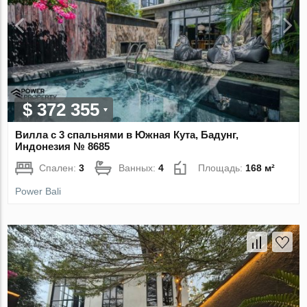
$ 372 355
Вилла с 3 спальнями в Южная Кута, Бадунг,
Индонезия № 8685
Спален:
3
Ванных:
4
Площадь:
168 м²
Power Bali