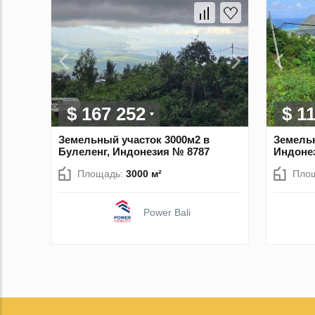
$ 167 252
$ 1
Земельный участок 3000м2 в
Земельн
Булеленг, Индонезия № 8787
Индоне
Площадь:
3000 м²
Пло
Power Bali