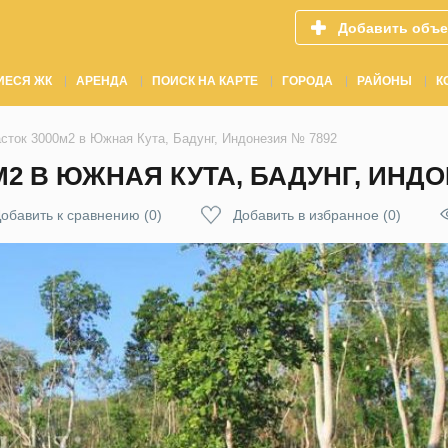
Добавить объе
ИЕСЯ ЖК
АРЕНДА
ПОИСК НА КАРТЕ
ГОРОДА
РАЙОНЫ
К
сток 3000м2 в Южная Кута, Бадунг, Индонезия № 7892
2 В ЮЖНАЯ КУТА, БАДУНГ, ИНДО
обавить к сравнению
(
0
)
Добавить в избранное
(
0
)