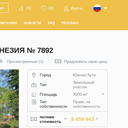
кт
(
0
)
(
0
)
Войти
ОМПАНИИ
НОВОСТИ
FAQ
РЕКЛАМА
НЕЗИЯ № 7892
Просмотренные (1)
Предложить свою цену
Город
Южная Кута
Земельный
Тип
участок
Площадь
3000 м²
Тип
Право на
собственности
собственность
полная
$ 459 943
стоимость