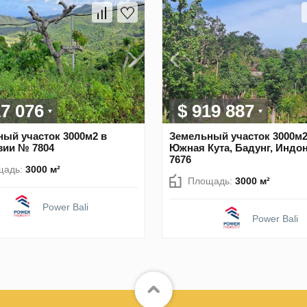
17 076
$ 919 887
ый участок 3000м2 в
Земельный участок 3000м2
зии № 7804
Южная Кута, Бадунг, Индо
7676
щадь:
3000 м²
Площадь:
3000 м²
Power Bali
Power Bali