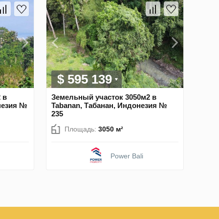
$ 595 139
 в
Земельный участок 3050м2 в
незия №
Tabanan, Табанан, Индонезия №
235
Площадь:
3050 м²
Power Bali