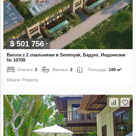
$ 501 756
Вилла с 2 спальнями в Seminyak, Бадунг, Индонезия
№ 10709
Спален:
2
Ванных:
2
Площадь:
180 м²
Kibarer Property