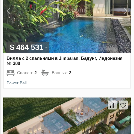
$ 464 531
Вилла с 2 спальнями в Jimbaran, Бадунг, Индонезия
№ 388
Спален:
2
Ванных:
2
Power Bali