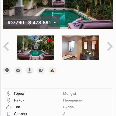
ID7790
$ 473 881
Город
Mengwi
Район
Переренан
Тип
Вилла
Спален
2