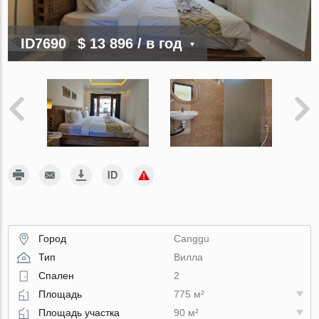
ID7690
$ 13 896
/ в год
Город
Canggu
Тип
Вилла
Спален
2
Площадь
775 м²
Площадь участка
90 м²