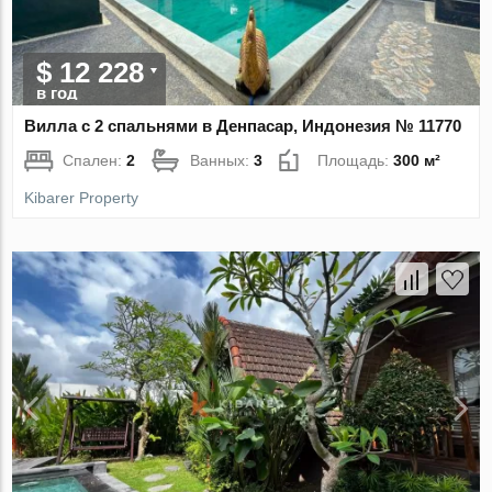
$ 12 228
в год
Вилла с 2 спальнями в Денпасар, Индонезия № 11770
Спален:
2
Ванных:
3
Площадь:
300 м²
Kibarer Property