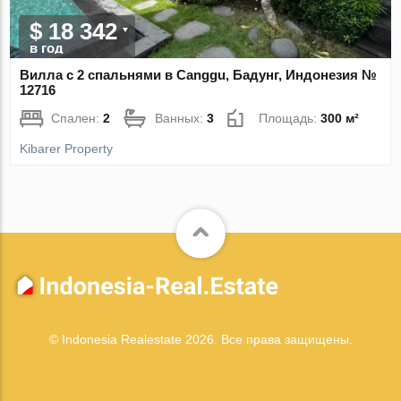
$ 18 342
в год
Вилла с 2 спальнями в Canggu, Бадунг, Индонезия №
12716
Спален:
2
Ванных:
3
Площадь:
300 м²
Kibarer Property
© Indonesia Realestate 2026. Все права защищены.