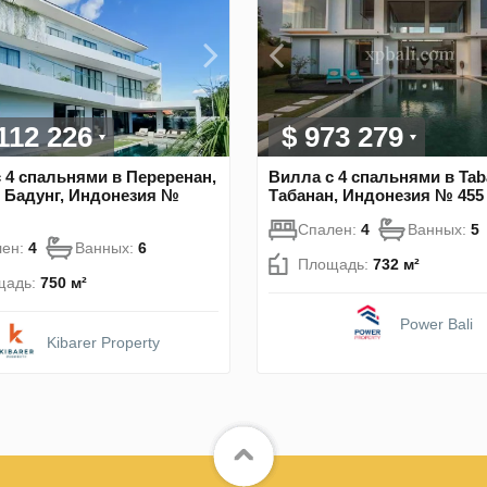
 112 226
$ 973 279
 4 спальнями в Переренан,
Вилла с 4 спальнями в Tab
 Бадунг, Индонезия №
Табанан, Индонезия № 455
Спален:
4
Ванных:
5
лен:
4
Ванных:
6
Площадь:
732 м²
щадь:
750 м²
Power Bali
Kibarer Property