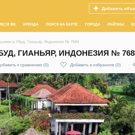
Добавить объе
ИЕСЯ ЖК
АРЕНДА
ПОИСК НА КАРТЕ
ГОРОДА
РАЙОНЫ
К
льнями в Убуд, Гианьяр, Индонезия № 7684
БУД, ГИАНЬЯР, ИНДОНЕЗИЯ № 768
обавить к сравнению
(
0
)
Добавить в избранное
(
0
)