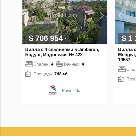
$ 706 954
$ 1
Вилла с 4 спальнями в Jimbaran,
Вилла с
Бадунг, Индонезия № 422
Mengwi,
10557
Спален:
4
Ванных:
4
Спа
Площадь:
748 м²
Пло
Power Bali