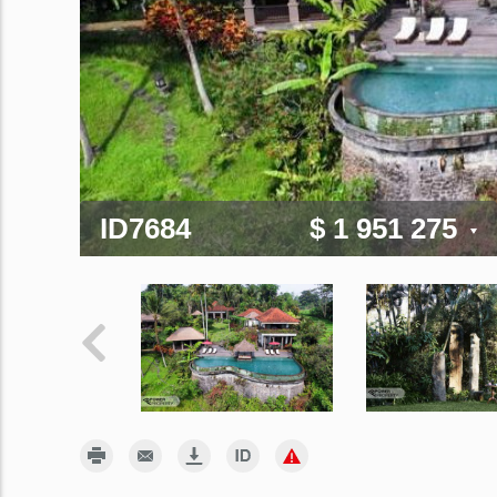
ID7684
$ 1 951 275