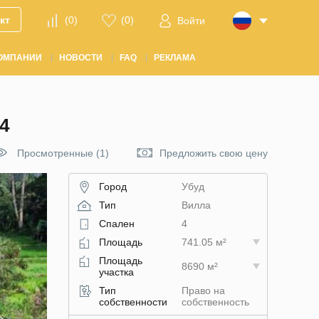
кт
(
0
)
(
0
)
Войти
ОМПАНИИ
НОВОСТИ
FAQ
РЕКЛАМА
4
Просмотренные (1)
Предложить свою цену
Город
Убуд
Тип
Вилла
Спален
4
Площадь
741.05 м²
Площадь
8690 м²
участка
Тип
Право на
собственности
собственность