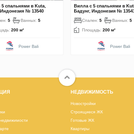
 5 спальнями в Kuta,
Вилла с 5 спальнями в Kut
 Индонезия № 13540
Бадунг, Индонезия № 1354
лен:
5
Ванных:
5
Спален:
5
Ванных:
5
щадь:
200 м²
Площадь:
200 м²
Power Bali
Power Bali
ЦИЯ
НЕДВИЖИМОСТЬ
Новостройки
ики
Строящиеся ЖК
 недвижимости
Готовые ЖК
карте
Квартиры