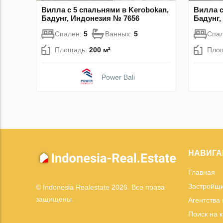
Вилла с 5 спальнями в Kerobokan,
Вилла с
Бадунг, Индонезия № 7656
Бадунг,
Спален:
5
Ванных:
5
Спа
Площадь:
200 м²
Пло
Power Bali
НАВИГА
Главная
Застройщ
© Indonesia Realestate 2026. Все права
защищены.
Агентства
Поиск на 