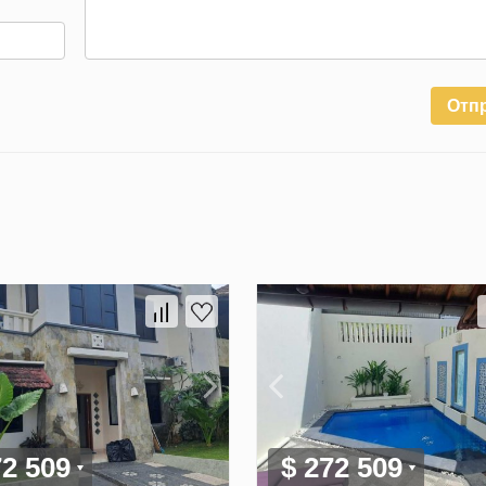
Отп
72 509
$ 272 509