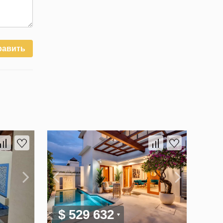
равить
$ 529 632