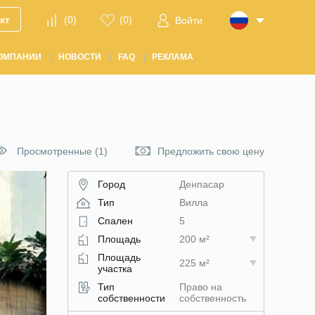
кт
(
0
)
(
0
)
Войти
ОМПАНИИ
НОВОСТИ
FAQ
РЕКЛАМА
Просмотренные (1)
Предложить свою цену
Город
Денпасар
Тип
Вилла
Спален
5
Площадь
200 м²
Площадь
225 м²
участка
Тип
Право на
собственности
собственность