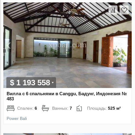
$ 1 193 558
Вилла с 6 спальнями в Canggu, Бадунг, Индонезия №
483
Спален:
6
Ванных:
7
Площадь:
525 м²
Power Bali