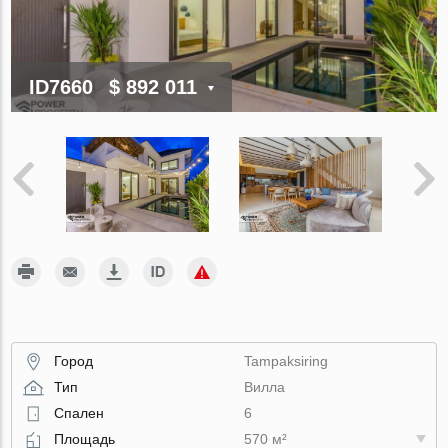
ID7660
$ 892 011
Город
Tampaksiring
Тип
Вилла
Спален
6
Площадь
570 м²