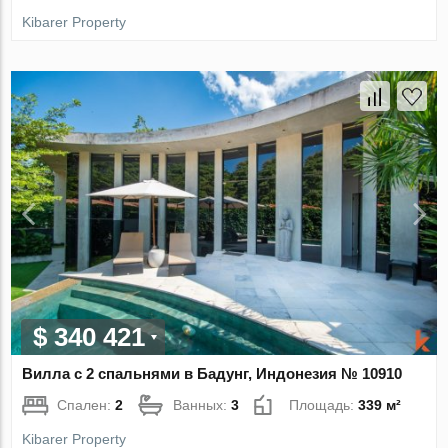
Kibarer Property
$ 340 421
Вилла с 2 спальнями в Бадунг, Индонезия № 10910
Спален:
2
Ванных:
3
Площадь:
339 м²
Kibarer Property