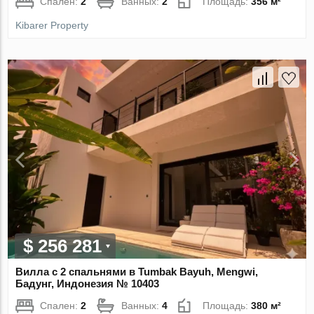
Спален:
2
Ванных:
2
Площадь:
356 м²
Kibarer Property
$ 256 281
Вилла с 2 спальнями в Tumbak Bayuh, Mengwi,
Бадунг, Индонезия № 10403
Спален:
2
Ванных:
4
Площадь:
380 м²