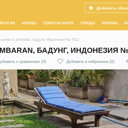
Добавить объе
ИЕСЯ ЖК
АРЕНДА
ПОИСК НА КАРТЕ
ГОРОДА
РАЙОНЫ
К
ьнями в Jimbaran, Бадунг, Индонезия № 7611
IMBARAN, БАДУНГ, ИНДОНЕЗИЯ №
обавить к сравнению
(
0
)
Добавить в избранное
(
0
)