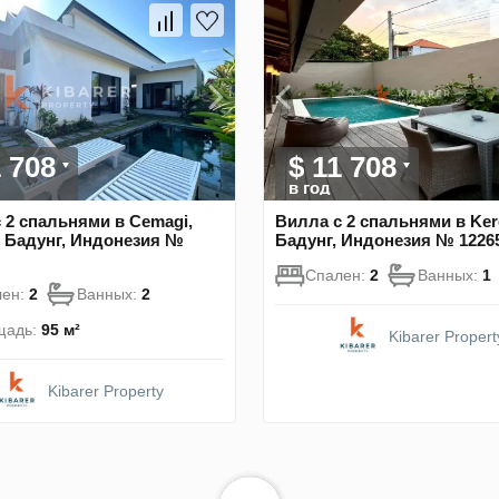
1 708
$ 11 708
в год
 2 спальнями в Cemagi,
Вилла с 2 спальнями в Ker
 Бадунг, Индонезия №
Бадунг, Индонезия № 1226
Спален:
2
Ванных:
1
лен:
2
Ванных:
2
щадь:
95 м²
Kibarer Propert
Kibarer Property