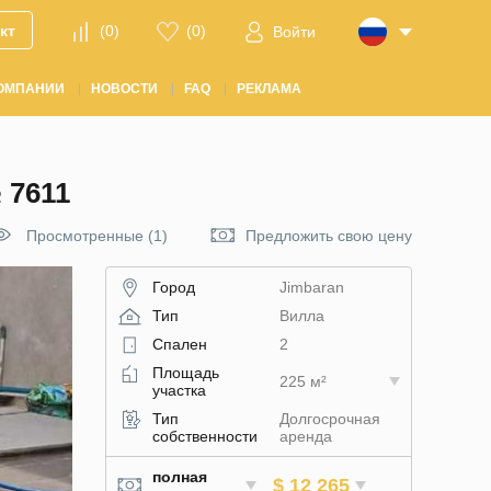
кт
(
0
)
(
0
)
Войти
ОМПАНИИ
НОВОСТИ
FAQ
РЕКЛАМА
 7611
Просмотренные (1)
Предложить свою цену
Город
Jimbaran
Тип
Вилла
Спален
2
Площадь
225 м²
участка
Тип
Долгосрочная
собственности
аренда
полная
$ 12 265