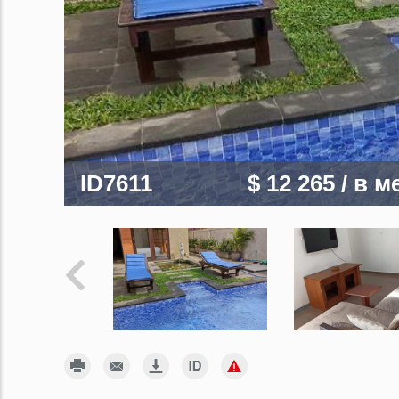
ID7611
$ 12 265
/ в м