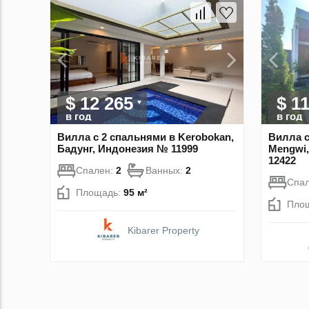
$ 12 265
$ 1
в год
в год
Вилла с 2 спальнями в Kerobokan,
Вилла с
Бадунг, Индонезия № 11999
Mengwi,
12422
Спален:
2
Ванных:
2
Спа
Площадь:
95 м²
Пло
Kibarer Property