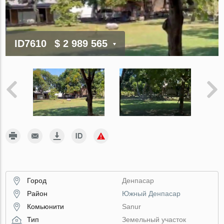
ID7610
$ 2 989 565
Город
Денпасар
Район
Южный Денпасар
Комьюнити
Sanur
Тип
Земельный участок