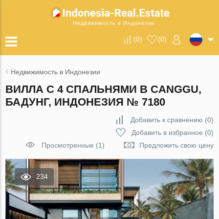
Недвижимость в Индонезии
(
0
)
(
0
)
Недвижимость в Индонезии
ВИЛЛА С 4 СПАЛЬНЯМИ В CANGGU,
БАДУНГ, ИНДОНЕЗИЯ № 7180
Добавить к сравнению
(
0
)
Добавить в избранное
(
0
)
Просмотренные (1)
Предложить свою цену
234