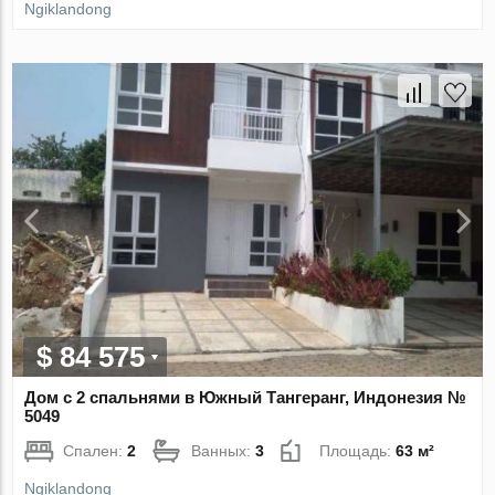
Ngiklandong
$ 84 575
Дом с 2 спальнями в Южный Тангеранг, Индонезия №
5049
Спален:
2
Ванных:
3
Площадь:
63 м²
Ngiklandong