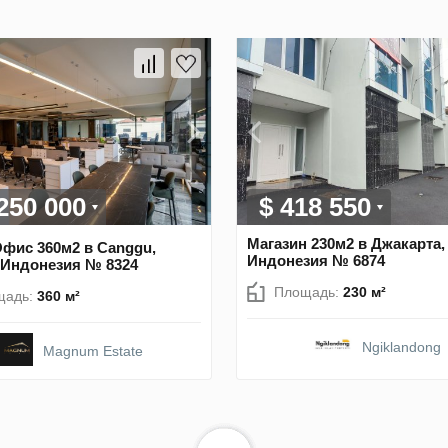
 250 000
$ 418 550
Магазин 230м2 в Джакарта,
фис 360м2 в Canggu,
Индонезия № 6874
 Индонезия № 8324
Площадь:
230 м²
щадь:
360 м²
Ngiklandong
Magnum Estate