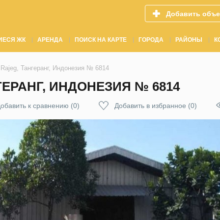
Добавить объе
ИЕСЯ ЖК
АРЕНДА
ПОИСК НА КАРТЕ
ГОРОДА
РАЙОНЫ
К
Rajeg, Тангеранг, Индонезия № 6814
ГЕРАНГ, ИНДОНЕЗИЯ № 6814
обавить к сравнению
(
0
)
Добавить в избранное
(
0
)