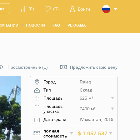
кт
(
0
)
(
0
)
Войти
ОМПАНИИ
НОВОСТИ
FAQ
РЕКЛАМА
Просмотренные (1)
Предложить свою цену
Город
Rajeg
Тип
Склад
Площадь
625 м²
Площадь
7400 м²
участка
Дата сдачи
IV квартал, 2019
полная
$ 1 057 537
стоимость