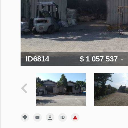
ID6814
$ 1 057 537