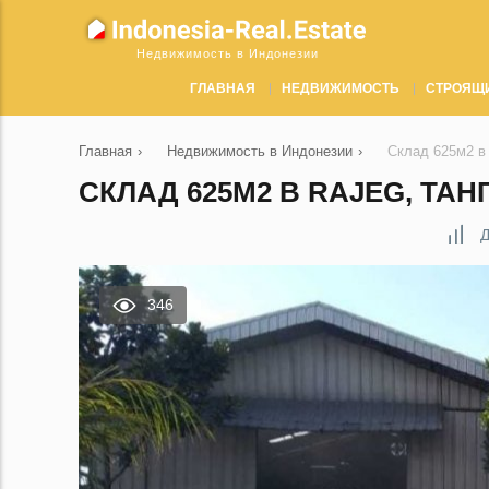
Недвижимость в Индонезии
ГЛАВНАЯ
НЕДВИЖИМОСТЬ
СТРОЯЩ
Главная
›
Недвижимость в Индонезии
›
Склад 625м2 в 
СКЛАД 625М2 В RAJEG, ТАН
Д
346