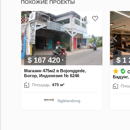
ПОХОЖИЕ ПРОЕКТЫ
$ 167 420
$ 1
Магазин 475м2 в Bojonggede,
О
Богор, Индонезия № 6246
Бадунг,
Площадь:
475 м²
Пло
Ngiklandong