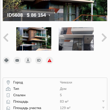
ID5608
$ 86 154
Город
Чимахи
Тип
Дом
Спален
5
Площадь
83 м²
Площадь участка
129 м²