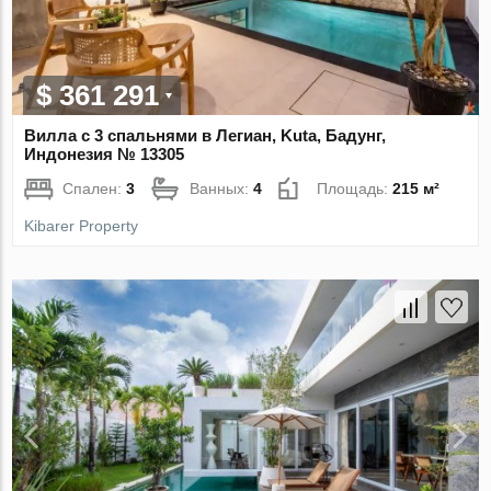
$ 361 291
Вилла с 3 спальнями в Легиан, Kuta, Бадунг,
Индонезия № 13305
Спален:
3
Ванных:
4
Площадь:
215 м²
Kibarer Property