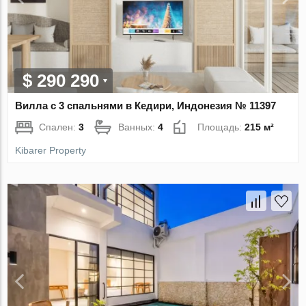
$ 290 290
Вилла с 3 спальнями в Кедири, Индонезия № 11397
Спален:
3
Ванных:
4
Площадь:
215 м²
Kibarer Property