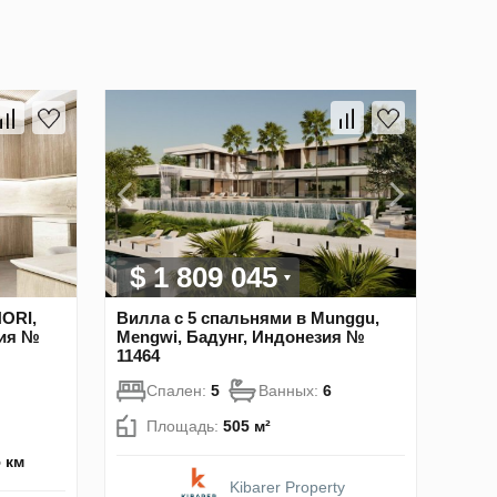
$ 1 809 045
NORI,
Вилла с 5 спальнями в Munggu,
зия №
Mengwi, Бадунг, Индонезия №
11464
Спален:
5
Ванных:
6
Площадь:
505 м²
5 км
Kibarer Property