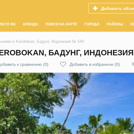
Добавить объе
ИЕСЯ ЖК
АРЕНДА
ПОИСК НА КАРТЕ
ГОРОДА
РАЙОНЫ
К
льнями в Kerobokan, Бадунг, Индонезия № 549
EROBOKAN, БАДУНГ, ИНДОНЕЗИЯ
обавить к сравнению
(
0
)
Добавить в избранное
(
0
)