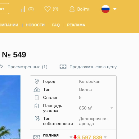
кт
(
0
)
(
0
)
Войти
ОМПАНИИ
НОВОСТИ
FAQ
РЕКЛАМА
 № 549
Просмотренные (1)
Предложить свою цену
Город
Kerobokan
Тип
Вилла
Спален
5
Площадь
850 м²
участка
Тип
Долгосрочная
собственности
аренда
полная
$ 597 839