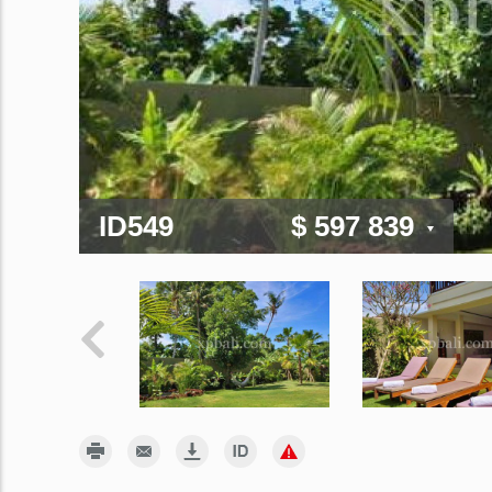
ID549
$ 597 839