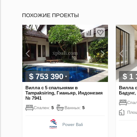
ПОХОЖИЕ ПРОЕКТЫ
$ 753 390
$ 1
Вилла с 5 спальнями в
Вилла с
Tampaksiring, Гианьяр, Индонезия
Бадунг,
№ 7941
Спа
Спален:
5
Ванных:
5
Пло
Power Bali