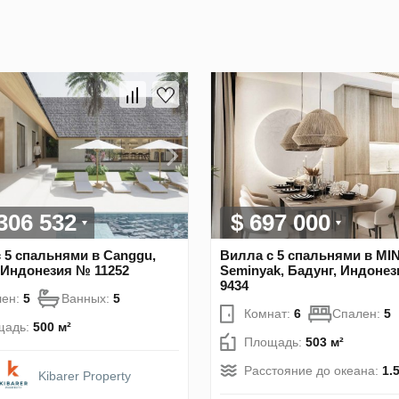
 306 532
$ 697 000
 5 спальнями в Canggu,
Вилла с 5 спальнями в MI
 Индонезия № 11252
Seminyak, Бадунг, Индоне
9434
лен:
5
Ванных:
5
Комнат:
6
Спален:
5
щадь:
500 м²
Площадь:
503 м²
Расстояние до океана:
1.
Kibarer Property