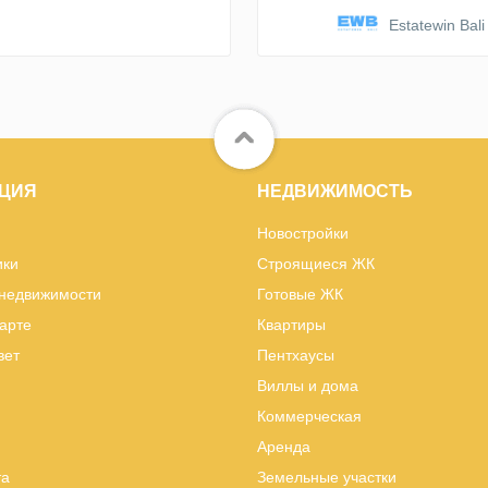
Estatewin Bali
ЦИЯ
НЕДВИЖИМОСТЬ
Новостройки
ики
Строящиеся ЖК
 недвижимости
Готовые ЖК
карте
Квартиры
вет
Пентхаусы
Виллы и дома
Коммерческая
Аренда
та
Земельные участки