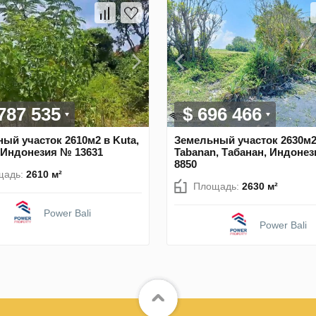
 787 535
$ 696 466
ый участок 2610м2 в Kuta,
Земельный участок 2630м2
 Индонезия № 13631
Tabanan, Табанан, Индоне
8850
щадь:
2610 м²
Площадь:
2630 м²
Power Bali
Power Bali