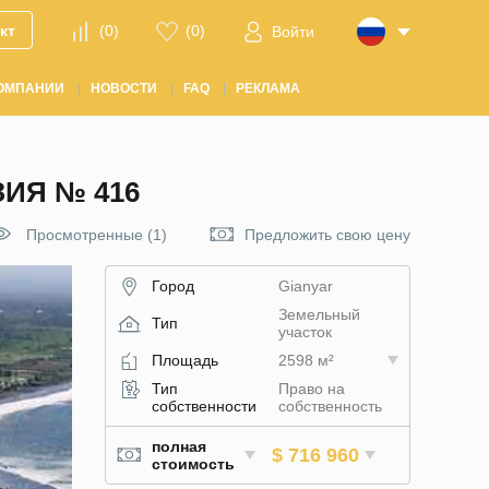
кт
(
0
)
(
0
)
Войти
ОМПАНИИ
НОВОСТИ
FAQ
РЕКЛАМА
ЗИЯ № 416
Просмотренные (1)
Предложить свою цену
Город
Gianyar
Земельный
Тип
участок
Площадь
2598 м²
Тип
Право на
собственности
собственность
полная
$ 716 960
стоимость