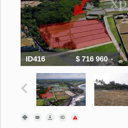
ID416
$ 716 960