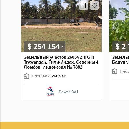
$ 254 154
$ 2
Земельный участок 2605м2 в Gili
Земельн
Trawangan, Гили-Индах, Северный
Бадунг,
Ломбок, Индонезия № 7882
Пло
Площадь:
2605 м²
Power Bali