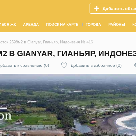
Добавить объе
ИЕСЯ ЖК
АРЕНДА
ПОИСК НА КАРТЕ
ГОРОДА
РАЙОНЫ
К
сток 2598м2 в Gianyar, Гианьяр, Индонезия № 416
2 В GIANYAR, ГИАНЬЯР, ИНДОНЕ
обавить к сравнению
(
0
)
Добавить в избранное
(
0
)