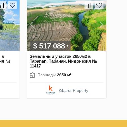
$ 517 088
 в
Земельный участок 2650м2 в
зия №
Tabanan, Табанан, Индонезия №
11417
Площадь:
2650 м²
Kibarer Property