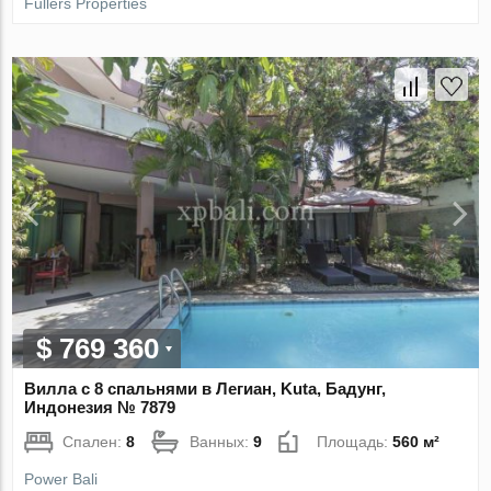
Fullers Properties
$ 769 360
Вилла с 8 спальнями в Легиан, Kuta, Бадунг,
Индонезия № 7879
Спален:
8
Ванных:
9
Площадь:
560 м²
Power Bali