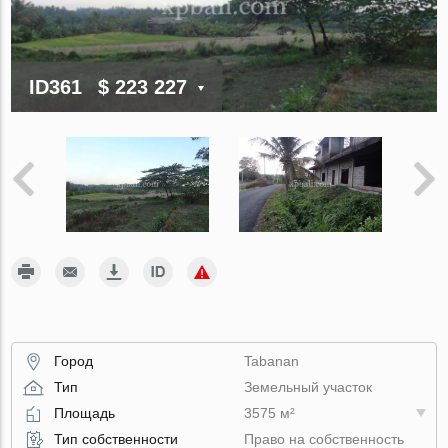
ID361
$ 223 227
Город
Tabanan
Тип
Земельный участок
Площадь
3575 м²
Тип собственности
Право на собственность