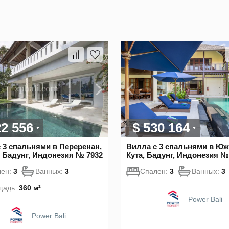
22 556
$ 530 164
 3 спальнями в Переренан,
Вилла с 3 спальнями в Ю
 Бадунг, Индонезия № 7932
Кута, Бадунг, Индонезия №
лен:
3
Ванных:
3
Спален:
3
Ванных:
3
щадь:
360 м²
Power Bali
Power Bali