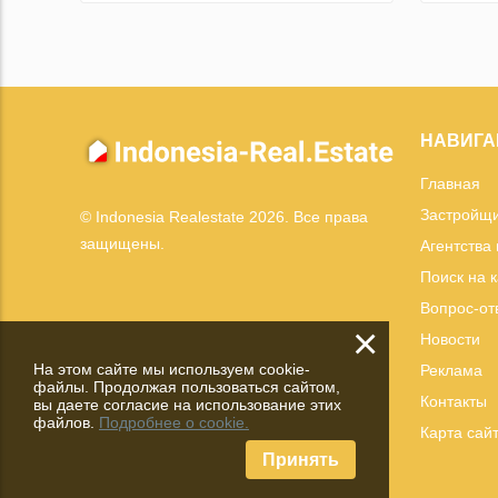
НАВИГА
Главная
Застройщ
© Indonesia Realestate 2026. Все права
защищены.
Агентства
Поиск на 
Вопрос-от
×
Новости
На этом сайте мы используем cookie-
Реклама
файлы. Продолжая пользоваться сайтом,
Контакты
вы даете согласие на использование этих
файлов.
Подробнее о cookie.
Карта сай
Принять