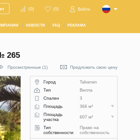
кт
(
0
)
(
0
)
Войти
ОМПАНИИ
НОВОСТИ
FAQ
РЕКЛАМА
 265
Просмотренные (1)
Предложить свою цену
Город
Tabanan
Тип
Вилла
Спален
3
Площадь
366 м²
Площадь
607 м²
участка
Тип
Право на
собственности
собственность