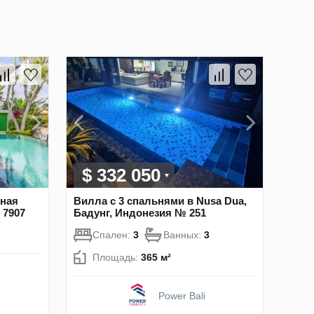
$ 332 050
жная
Вилла с 3 спальнями в Nusa Dua,
 7907
Бадунг, Индонезия № 251
Спален:
3
Ванных:
3
Площадь:
365 м²
Power Bali