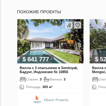
ПОХОЖИЕ ПРОЕКТЫ
$ 641 777
$ 5
Вилла с 3 спальнями в Seminyak,
Вилла с
Бадунг, Индонезия № 10855
Mengwi,
Спален:
3
Ванных:
3
Спа
Площадь:
365 м²
Пло
Kibarer Property