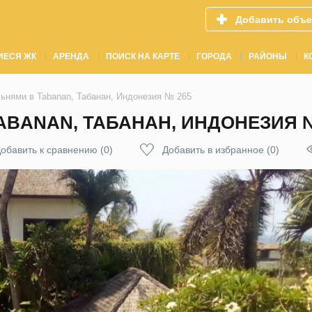
Добавить объе
ИЕСЯ ЖК
АРЕНДА
ПОИСК НА КАРТЕ
ГОРОДА
РАЙОНЫ
К
льнями в Tabanan, Табанан, Индонезия № 265
ABANAN, ТАБАНАН, ИНДОНЕЗИЯ №
обавить к сравнению
(
0
)
Добавить в избранное
(
0
)