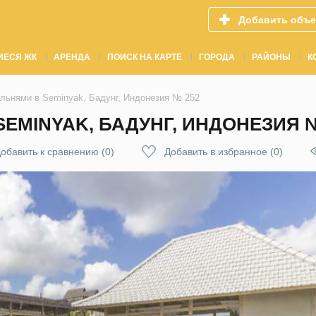
Добавить объе
ИЕСЯ ЖК
АРЕНДА
ПОИСК НА КАРТЕ
ГОРОДА
РАЙОНЫ
К
альнями в Seminyak, Бадунг, Индонезия № 252
SEMINYAK, БАДУНГ, ИНДОНЕЗИЯ №
обавить к сравнению
(
0
)
Добавить в избранное
(
0
)