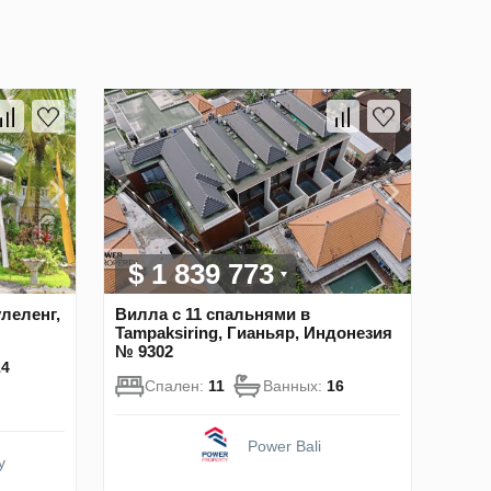
$ 1 839 773
леленг,
Вилла с 11 спальнями в
Tampaksiring, Гианьяр, Индонезия
№ 9302
14
Спален:
11
Ванных:
16
Power Bali
y