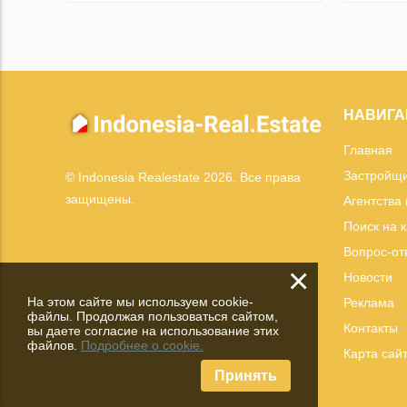
НАВИГА
Главная
Застройщ
© Indonesia Realestate 2026. Все права
защищены.
Агентства
Поиск на 
Вопрос-от
×
Новости
На этом сайте мы используем cookie-
Реклама
файлы. Продолжая пользоваться сайтом,
Контакты
вы даете согласие на использование этих
файлов.
Подробнее о cookie.
Карта сай
Принять