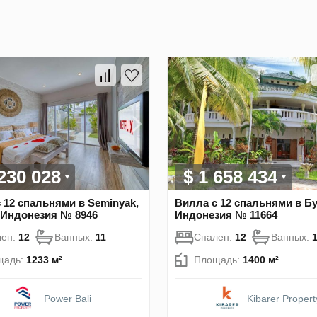
 230 028
$ 1 658 434
 12 спальнями в Seminyak,
Вилла с 12 спальнями в Бу
 Индонезия № 8946
Индонезия № 11664
лен:
12
Ванных:
11
Спален:
12
Ванных:
щадь:
1233 м²
Площадь:
1400 м²
Power Bali
Kibarer Propert