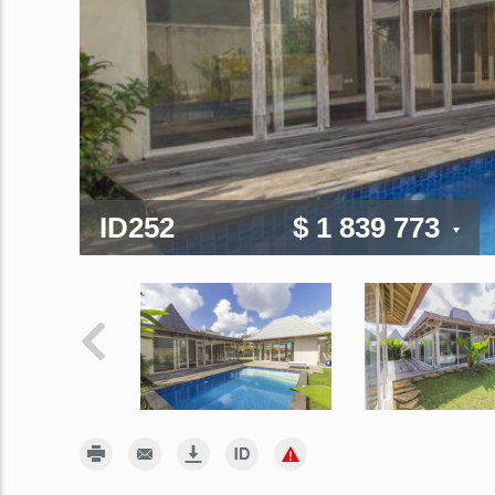
ID252
$ 1 839 773