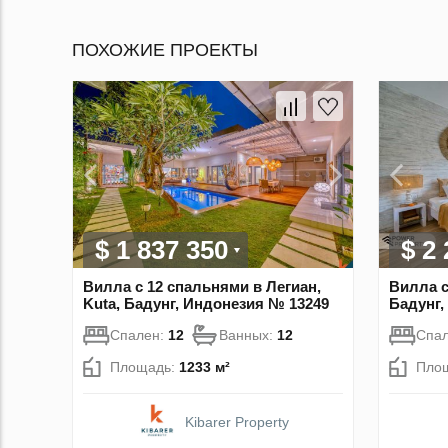
ПОХОЖИЕ ПРОЕКТЫ
$ 1 837 350
$ 2
Вилла с 12 спальнями в Легиан,
Вилла с
Kuta, Бадунг, Индонезия № 13249
Бадунг,
Спален:
12
Ванных:
12
Спа
Площадь:
1233 м²
Пло
Kibarer Property