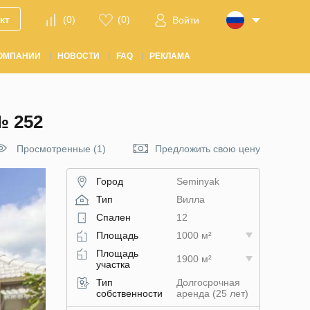
кт
(
0
)
(
0
)
Войти
ОМПАНИИ
НОВОСТИ
FAQ
РЕКЛАМА
 252
Просмотренные (1)
Предложить свою цену
Город
Seminyak
Тип
Вилла
Спален
12
Площадь
1000 м²
Площадь
1900 м²
участка
Тип
Долгосрочная
собственности
аренда (25 лет)