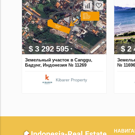
$ 3 292 595
$ 2
Земельный участок в Canggu,
Земель
Бадунг, Индонезия № 11269
№ 1169
Kibarer Property
НАВИГА