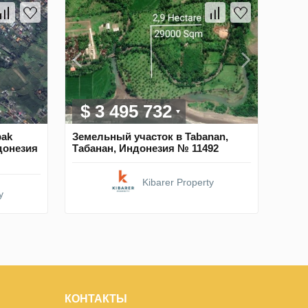
$ 3 495 732
bak
Земельный участок в Tabanan,
донезия
Табанан, Индонезия № 11492
Kibarer Property
y
КОНТАКТЫ