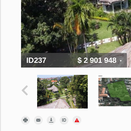
ID237
$ 2 901 948