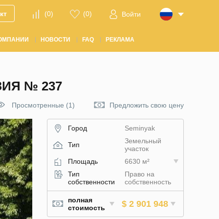
кт
(
0
)
(
0
)
Войти
ОМПАНИИ
НОВОСТИ
FAQ
РЕКЛАМА
ЗИЯ № 237
Просмотренные (1)
Предложить свою цену
Город
Seminyak
Земельный
Тип
участок
Площадь
6630 м²
Тип
Право на
собственности
собственность
полная
$ 2 901 948
стоимость