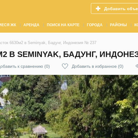
Добавить объе
ИЕСЯ ЖК
АРЕНДА
ПОИСК НА КАРТЕ
ГОРОДА
РАЙОНЫ
К
сток 6630м2 в Seminyak, Бадунг, Индонезия № 237
2 В SEMINYAK, БАДУНГ, ИНДОНЕ
обавить к сравнению
(
0
)
Добавить в избранное
(
0
)