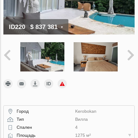
ID220
$ 837 381
Город
Kerobokan
Тип
Вилла
Спален
4
Площадь
1275 м²