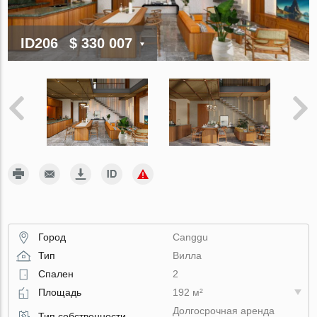
ID206
$ 330 007
Город
Canggu
Тип
Вилла
Спален
2
Площадь
192 м²
Долгосрочная аренда
Тип собственности