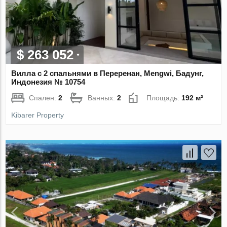
$ 263 052
Вилла с 2 спальнями в Переренан, Mengwi, Бадунг,
Индонезия № 10754
Спален:
2
Ванных:
2
Площадь:
192 м²
Kibarer Property