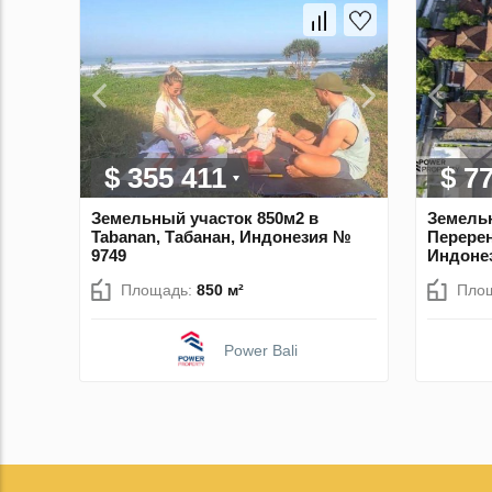
$ 355 411
$ 7
Земельный участок 850м2 в
Земельн
Tabanan, Табанан, Индонезия №
Перерен
9749
Индоне
Площадь:
850 м²
Пло
Power Bali