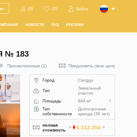
кт
(
0
)
(
0
)
Войти
ОМПАНИИ
НОВОСТИ
FAQ
РЕКЛАМА
 № 183
Просмотренные (1)
Предложить свою цену
Город
Canggu
Земельный
Тип
участок
Площадь
844 м²
Тип
Долгосрочная
собственности
аренда (30 лет)
полная
$ 312 204
стоимость