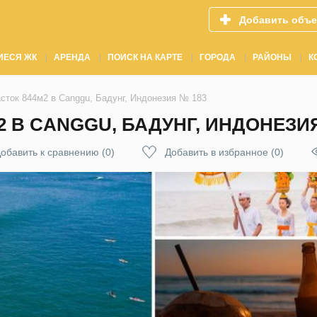
Добавить объе
ИЕСЯ ЖК
АРЕНДА
ПОИСК НА КАРТЕ
ГОРОДА
РАЙОНЫ
К
сток 844м2 в Canggu, Бадунг, Индонезия № 183
 В CANGGU, БАДУНГ, ИНДОНЕЗИЯ
обавить к сравнению
(
0
)
Добавить в избранное
(
0
)