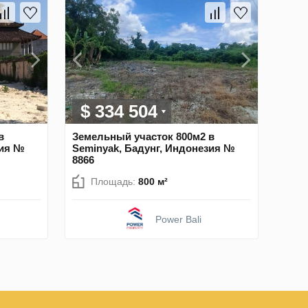
$ 334 504
в
Земельный участок 800м2 в
зия №
Seminyak, Бадунг, Индонезия №
8866
Площадь:
800 м²
Power Bali