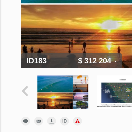
ID183
$ 312 204