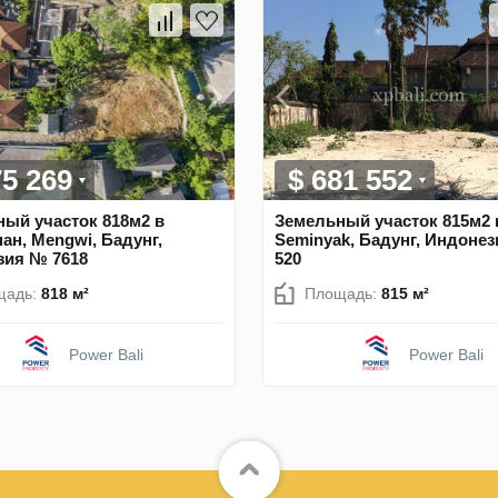
75 269
$ 681 552
ый участок 818м2 в
Земельный участок 815м2 
ан, Mengwi, Бадунг,
Seminyak, Бадунг, Индоне
зия № 7618
520
щадь:
818 м²
Площадь:
815 м²
Power Bali
Power Bali