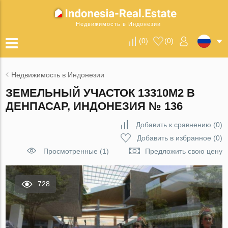
Недвижимость в Индонезии
(
0
)
(
0
)
Недвижимость в Индонезии
ЗЕМЕЛЬНЫЙ УЧАСТОК 13310М2 В
ДЕНПАСАР, ИНДОНЕЗИЯ № 136
Добавить к сравнению
(
0
)
Добавить в избранное
(
0
)
Просмотренные (1)
Предложить свою цену
728