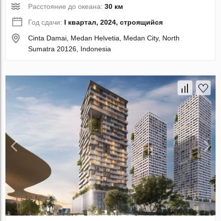
Расстояние до океана:
30 км
Год сдачи:
I квартал, 2024, строящийся
Cinta Damai, Medan Helvetia, Medan City, North
Sumatra 20126, Indonesia