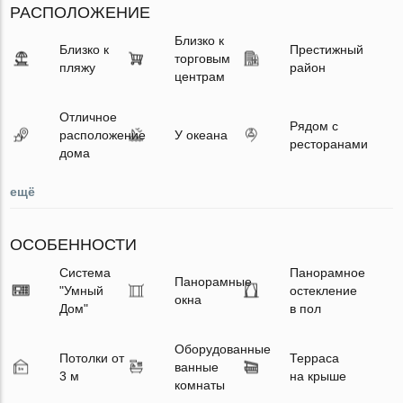
РАСПОЛОЖЕНИЕ
Близко к
Близко к
Престижный
торговым
пляжу
район
центрам
Отличное
Рядом с
расположение
У океана
ресторанами
дома
ещё
ОСОБЕННОСТИ
Система
Панорамное
Панорамные
"Умный
остекление
окна
Дом"
в пол
Оборудованные
Потолки от
Терраса
ванные
3 м
на крыше
комнаты