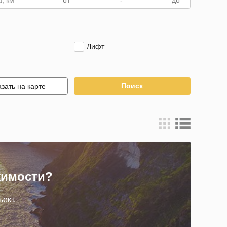
, км
-
Лифт
Поиск
зать на карте
жимости?
ект.