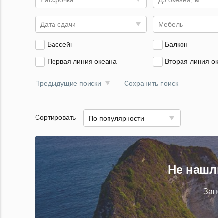
Рассрочка
До океана, м
Дата сдачи
Мебель
Бассейн
Балкон
Первая линия океана
Вторая линия о
Предыдущие поиски
Сохранить поиск
Сортировать
По популярности
Не нашл
Зап