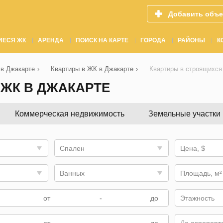
Добавить объе
ИЕСЯ ЖК
АРЕНДА
ПОИСК НА КАРТЕ
ГОРОДА
РАЙОНЫ
К
в Джакарте
›
Квартиры в ЖК в Джакарте
›
Квартиры в строящихся
ЖК В ДЖАКАРТЕ
Коммерческая недвижимость
Земельные участки
Спален
Цена, $
Ванных
Площадь, м²
-
Этажность