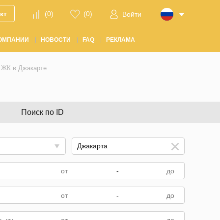
кт
(
0
)
(
0
)
Войти
ОМПАНИИ
НОВОСТИ
FAQ
РЕКЛАМА
 ЖК в Джакарте
Поиск по ID
-
-