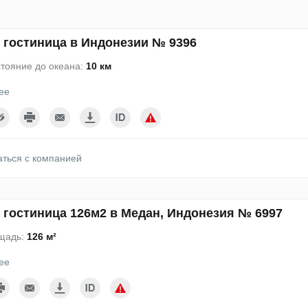
 гостиница в Индонезии № 9396
тояние до океана:
10 км
ее
аться с компанией
 гостиница 126м2 в Медан, Индонезия № 6997
щадь:
126 м²
ее