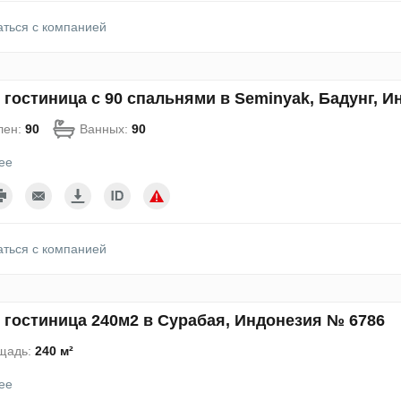
аться с компанией
 гостиница с 90 спальнями в Seminyak, Бадунг, 
лен:
90
Ванных:
90
ее
аться с компанией
 гостиница 240м2 в Сурабая, Индонезия № 6786
щадь:
240 м²
ее