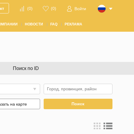
кт
(
0
)
(
0
)
Войти
ОМПАНИИ
НОВОСТИ
FAQ
РЕКЛАМА
Поиск по ID
Поиск
зать на карте