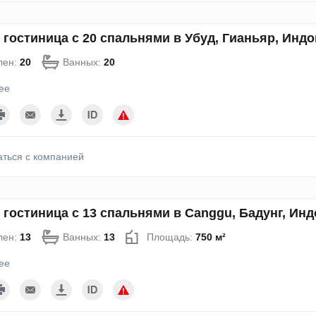
 гостиница с 20 спальнями в Убуд, Гианьяр, Инд
лен:
20
Ванных:
20
ее
аться с компанией
 гостиница с 13 спальнями в Canggu, Бадунг, Ин
лен:
13
Ванных:
13
Площадь:
750 м²
ее