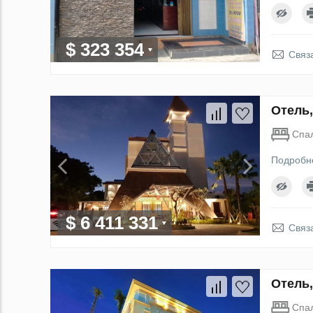
$ 323 354
Связ
Отель,
Спа
Подробн
$ 6 411 331
Связ
Отель,
Спа