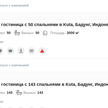
аться с компанией
 гостиница с 50 спальнями в Kuta, Бадунг, Индон
лен:
50
Ванных:
50
Площадь:
3000 м²
ее
аться с компанией
 гостиница с 143 спальнями в Kuta, Бадунг, Индо
лен:
143
Ванных:
143
ее