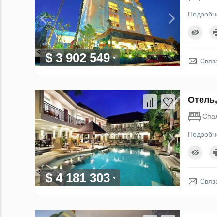
Подробн
$ 3 902 549
Связ
Отель,
Спа
Подробн
$ 4 181 303
Связ