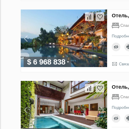
Отель,
Спа
Подробн
$ 6 968 838
Связ
Отель,
Спа
Подробн