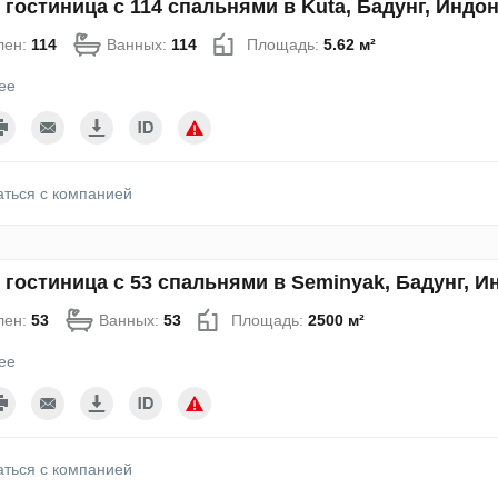
 гостиница с 114 спальнями в Kuta, Бадунг, Индо
лен:
114
Ванных:
114
Площадь:
5.62 м²
ее
аться с компанией
 гостиница с 53 спальнями в Seminyak, Бадунг, 
лен:
53
Ванных:
53
Площадь:
2500 м²
ее
аться с компанией