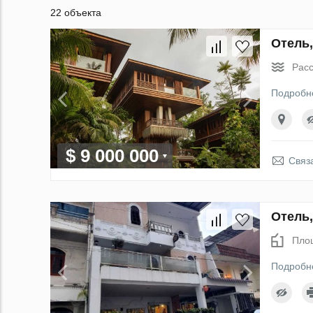
22 объекта
Отель,
Расс
Подробн
$ 9 000 000
Связ
Отель,
Пло
Подробн