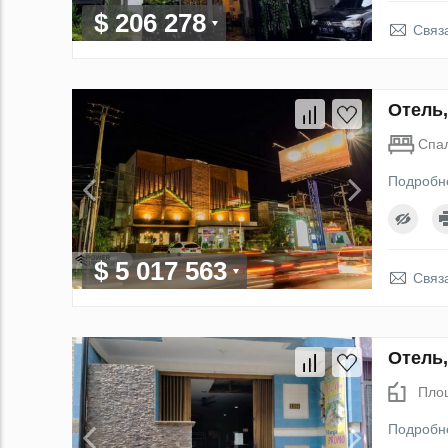
$ 206 278
Связ
Отель,
Спа
Подробн
$ 5 017 563
Связ
Отель,
Пло
Подробн