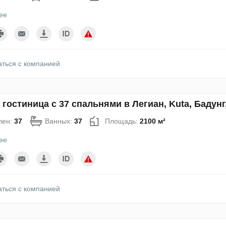
ее
аться с компанией
 гостиница с 37 спальнями в Легиан, Kuta, Бадун
лен:
37
Ванных:
37
Площадь:
2100 м²
ее
аться с компанией