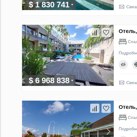
$ 1 830 741
Связ
Отель,
Спа
Подробн
$ 6 968 838
Связ
Отель,
Спа
Подробн