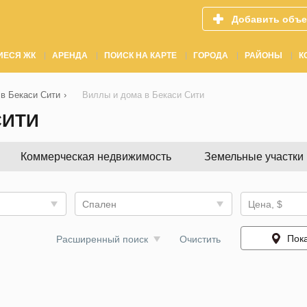
Добавить объе
ИЕСЯ ЖК
АРЕНДА
ПОИСК НА КАРТЕ
ГОРОДА
РАЙОНЫ
К
в Бекаси Сити
›
Виллы и дома в Бекаси Сити
СИТИ
Коммерческая недвижимость
Земельные участки
Спален
Цена, $
Пока
Расширенный поиск
Очистить