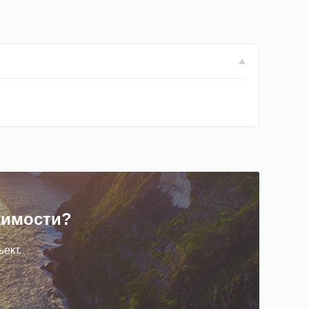
жимости?
ект.