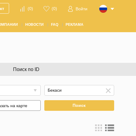
кт
(
0
)
(
0
)
Войти
ОМПАНИИ
НОВОСТИ
FAQ
РЕКЛАМА
Поиск по ID
Поиск
зать на карте