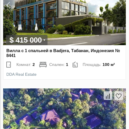
$ 415 000
Вилла с 1 спальней в Badjera, Табанан, Индонезия №
8441
Комнат:
2
Спален:
1
Площадь:
100 м²
DDA Real Estate