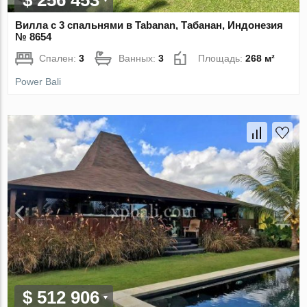
$ 256 453
Вилла с 3 спальнями в Tabanan, Табанан, Индонезия
№ 8654
Спален:
3
Ванных:
3
Площадь:
268 м²
Power Bali
$ 512 906