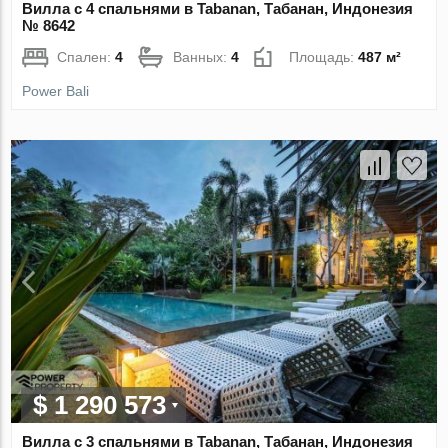
Вилла с 4 спальнями в Tabanan, Табанан, Индонезия
№ 8642
Спален:
4
Ванных:
4
Площадь:
487 м²
Power Bali
$ 1 290 573
Вилла с 3 спальнями в Tabanan, Табанан, Индонезия