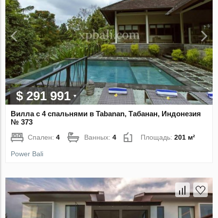
$ 291 991
Вилла с 4 спальнями в Tabanan, Табанан, Индонезия
№ 373
Спален:
4
Ванных:
4
Площадь:
201 м²
Power Bali