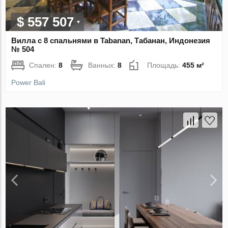
$ 557 507
Вилла с 8 спальнями в Tabanan, Табанан, Индонезия
№ 504
Спален:
8
Ванных:
8
Площадь:
455 м²
Power Bali