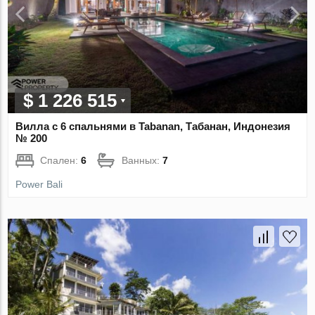
$ 1 226 515
Вилла с 6 спальнями в Tabanan, Табанан, Индонезия
№ 200
Спален:
6
Ванных:
7
Power Bali