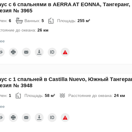
аус с 6 спальнями в AERRA AT EONNA, Тангеранг,
езия № 3965
лен:
6
Ванных:
5
Площадь:
255 м²
стояние до океана:
26 км
ее
ус с 1 спальней в Castilla Nuevo, Южный Тангеран
езия № 3948
лен:
1
Площадь:
58 м²
Расстояние до океана:
24 км
ее