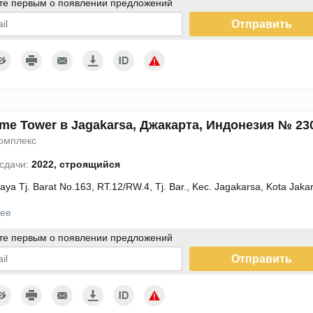
те первым о появлении предложений
Отправить
дтверждаю согласие с условиями использования персональных
ых
me Tower в Jagakarsa, Джакарта, Индонезия № 23
омплекс
 сдачи:
2022, строящийся
Raya Tj. Barat No.163, RT.12/RW.4, Tj. Bar., Kec. Jagakarsa, Kota Jak
ее
те первым о появлении предложений
Отправить
дтверждаю согласие с условиями использования персональных
ых