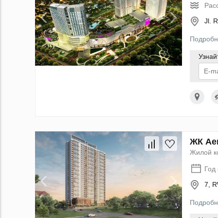
Рас
Jl. 
Подробн
Узнай
По
данн
ЖК Ae
Жилой к
Год
7, R
Подробн