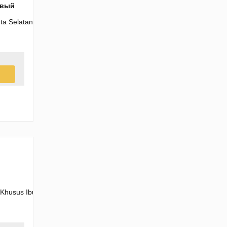
овый
arta Selatan, Daerah Khusus Ibukota Jakarta 12330
Khusus Ibukota Jakarta