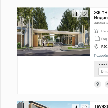
ЖК TH
Индон
Жилой к
Рас
Год
PJC
Подробн
Узнай
По
данн
Таунх