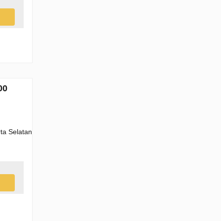
00
arta Selatan, Daerah Khusus Ibukota Jakarta