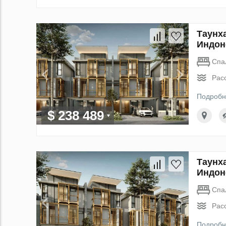
Таунх
Индон
Спа
Рас
Подробн
$ 238 489
Таунх
Индон
Спа
Рас
Подробн