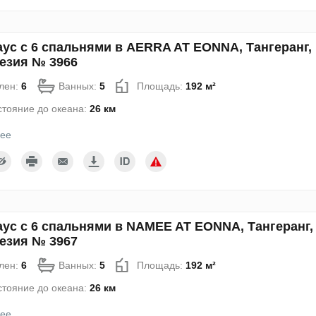
аус с 6 спальнями в AERRA AT EONNA, Тангеранг,
езия № 3966
лен:
6
Ванных:
5
Площадь:
192 м²
стояние до океана:
26 км
ее
аус с 6 спальнями в NAMEE AT EONNA, Тангеранг,
езия № 3967
лен:
6
Ванных:
5
Площадь:
192 м²
стояние до океана:
26 км
ее