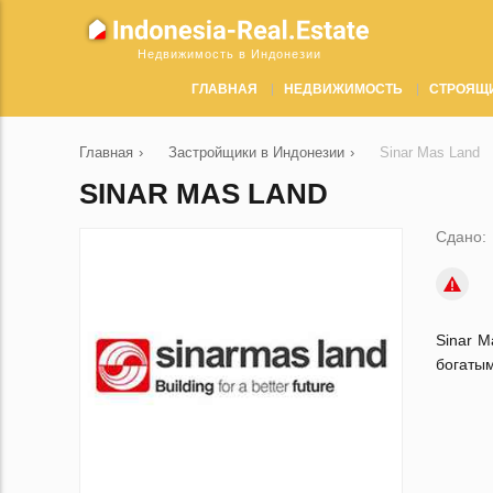
Недвижимость в Индонезии
ГЛАВНАЯ
НЕДВИЖИМОСТЬ
СТРОЯЩ
Главная
›
Застройщики в Индонезии
›
Sinar Mas Land
SINAR MAS LAND
Сдано:
Sinar 
богатым