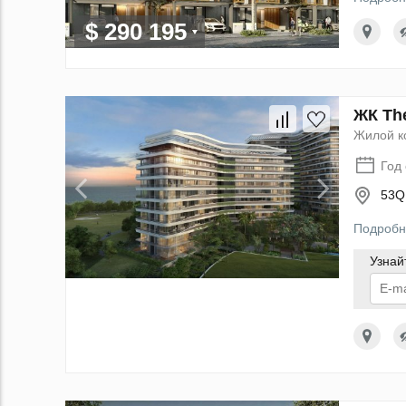
$ 290 195
ЖК Th
Жилой к
Год
53Q
Подробн
Узнай
По
данн