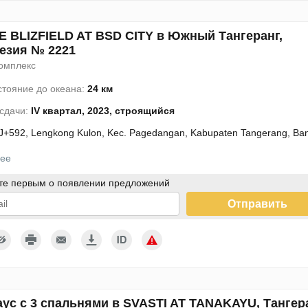
E BLIZFIELD AT BSD CITY в Южный Тангеранг,
езия № 2221
омплекс
стояние до океана:
24 км
 сдачи:
IV квартал, 2023, строящийся
J+592, Lengkong Kulon, Kec. Pagedangan, Kabupaten Tangerang, Ban
ее
те первым о появлении предложений
Отправить
дтверждаю согласие с условиями использования персональных
ых
аус с 3 спальнями в SVASTI AT TANAKAYU, Тангера