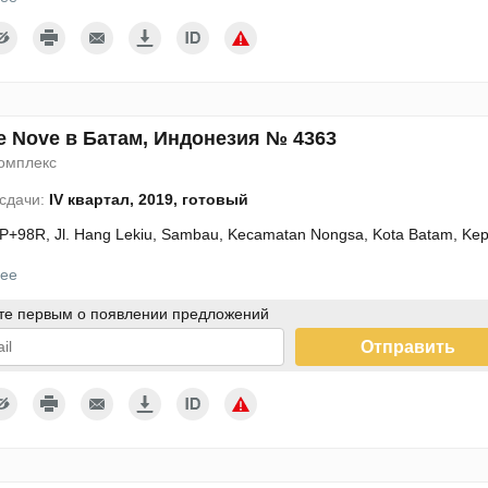
e Nove в Батам, Индонезия № 4363
омплекс
 сдачи:
IV квартал, 2019, готовый
P+98R, Jl. Hang Lekiu, Sambau, Kecamatan Nongsa, Kota Batam, Kep
ее
те первым о появлении предложений
Отправить
дтверждаю согласие с условиями использования персональных
ых