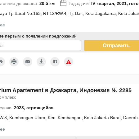
стояние до океана:
20.5 км
Год сдачи:
IV квартал, 2021, гот
Raya Tj. Barat No.163, RT.12/RW.4, Tj. Bar., Kec. Jagakarsa, Kota Jak
ее
те первым о появлении предложений
Отправить
дтверждаю согласие с условиями использования персональных
ых
rium Apartement в Джакарта, Индонезия № 2285
омплекс
 сдачи:
2023, строящийся
W.8, Kembangan Utara, Kec. Kembangan, Kota Jakarta Barat, Daerah 
ее