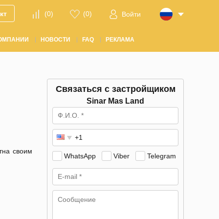
кт
(
0
)
(
0
)
Войти
ОМПАНИИ
НОВОСТИ
FAQ
РЕКЛАМА
Связаться с застройщиком
Sinar Mas Land
тна своим
WhatsApp
Viber
Telegram