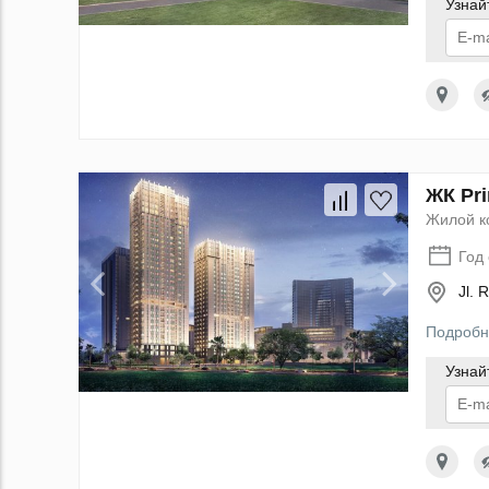
Узнай
По
данн
ЖК Pri
Жилой к
Год
Jl. 
Подробн
Узнай
По
данн