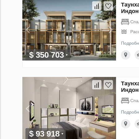
Таунх
Индон
Спа
Рас
Подробн
$ 350 703
Таунха
Индон
Спа
Подробн
$ 93 918