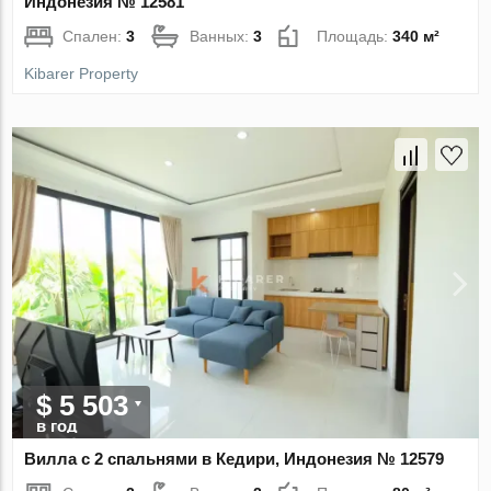
Индонезия № 12581
Спален:
3
Ванных:
3
Площадь:
340 м²
Kibarer Property
$ 5 503
в год
Вилла с 2 спальнями в Кедири, Индонезия № 12579