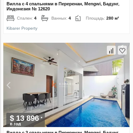
Вилла с 4 спальнями в Переренан, Mengwi, Бадунг,
Индонезия № 12620
Спален:
4
Ванных:
4
Площадь:
280 м²
Kibarer Property
$ 13 896
в год
Вилла с 3 спальнями в Переренан, Mengwi, Бадунг,