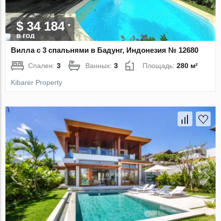
$ 34 184
в год
Вилла с 3 спальнями в Бадунг, Индонезия № 12680
Спален:
3
Ванных:
3
Площадь:
280 м²
Kibarer Property