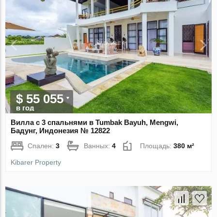
$ 55 055
в год
Вилла с 3 спальнями в Tumbak Bayuh, Mengwi,
Бадунг, Индонезия № 12822
Спален:
3
Ванных:
4
Площадь:
380 м²
Kibarer Property