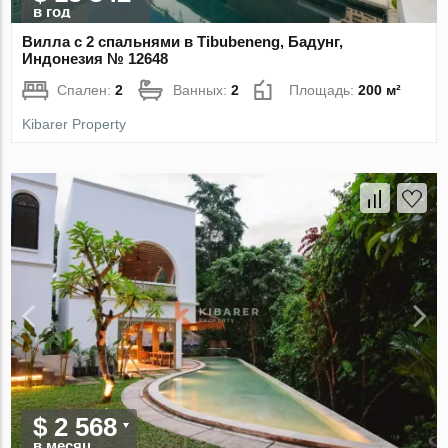
в год
Вилла с 2 спальнями в Tibubeneng, Бадунг,
Индонезия № 12648
Спален:
2
Ванных:
2
Площадь:
200 м²
Kibarer Property
$ 2 568
в месяц