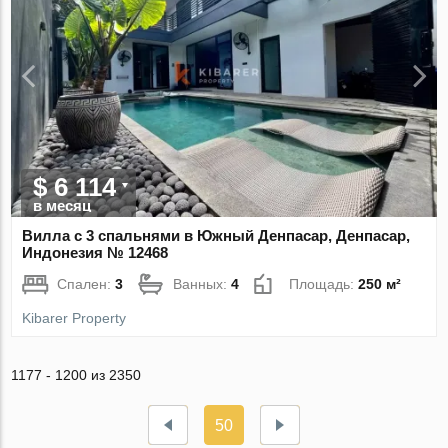
$ 6 114
в месяц
Вилла с 3 спальнями в Южный Денпасар, Денпасар,
Индонезия № 12468
Спален:
3
Ванных:
4
Площадь:
250 м²
Kibarer Property
1177 - 1200 из 2350
50