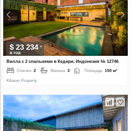
$ 23 234
в год
Вилла с 2 спальнями в Кедири, Индонезия № 12746
Спален:
2
Ванных:
2
Площадь:
150 м²
Kibarer Property