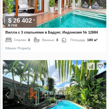
$ 26 402
в год
Вилла с 3 спальнями в Бадунг, Индонезия № 12684
Спален:
3
Ванных:
3
Площадь:
180 м²
Kibarer Property