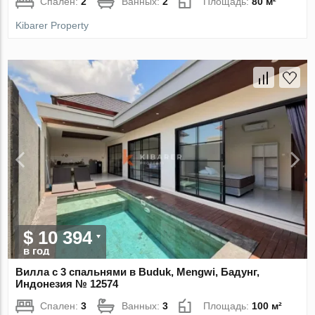
Спален:
2
Ванных:
2
Площадь:
80 м²
Kibarer Property
$ 10 394
в год
Вилла с 3 спальнями в Buduk, Mengwi, Бадунг,
Индонезия № 12574
Спален:
3
Ванных:
3
Площадь:
100 м²