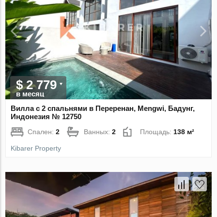
$ 2 779
в месяц
Вилла с 2 спальнями в Переренан, Mengwi, Бадунг,
Индонезия № 12750
Спален:
2
Ванных:
2
Площадь:
138 м²
Kibarer Property