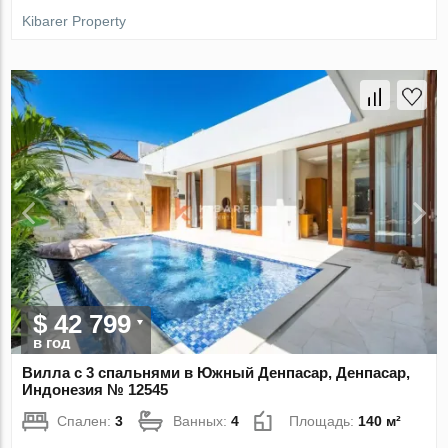
Kibarer Property
$ 42 799
в год
Вилла с 3 спальнями в Южный Денпасар, Денпасар,
Индонезия № 12545
Спален:
3
Ванных:
4
Площадь:
140 м²