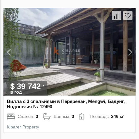
$ 39 742
в год
Вилла с 3 спальнями в Переренан, Mengwi, Бадунг,
Индонезия № 12490
Спален:
3
Ванных:
3
Площадь:
246 м²
Kibarer Property