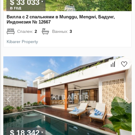
$ 33 033
в год
Вилла с 2 спальнями в Munggu, Mengwi, Бадунг,
Индонезия № 12667
Спален:
2
Ванных:
3
Kibarer Property
$ 18 342