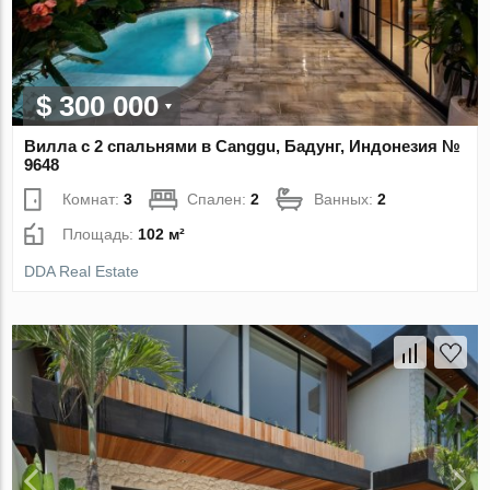
$ 300 000
Вилла с 2 спальнями в Canggu, Бадунг, Индонезия №
9648
Комнат:
3
Спален:
2
Ванных:
2
Площадь:
102 м²
DDA Real Estate