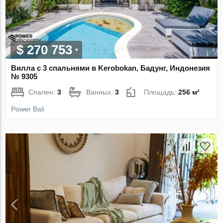
$ 270 753
Вилла с 3 спальнями в Kerobokan, Бадунг, Индонезия
№ 9305
Спален:
3
Ванных:
3
Площадь:
256 м²
Power Bali