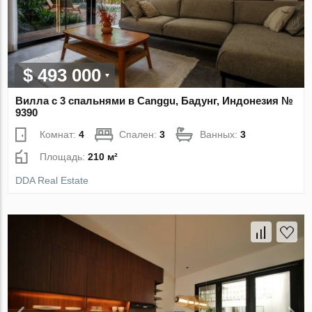
$ 493 000
Вилла с 3 спальнями в Canggu, Бадунг, Индонезия №
9390
Комнат:
4
Спален:
3
Ванных:
3
Площадь:
210 м²
DDA Real Estate