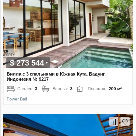
$ 273 544
Вилла с 3 спальнями в Южная Кута, Бадунг,
Индонезия № 9217
Спален:
3
Ванных:
3
Площадь:
200 м²
Power Bali