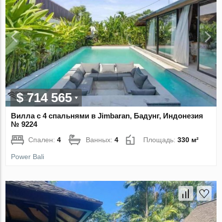
$ 714 565
Вилла с 4 спальнями в Jimbaran, Бадунг, Индонезия
№ 9224
Спален:
4
Ванных:
4
Площадь:
330 м²
Power Bali