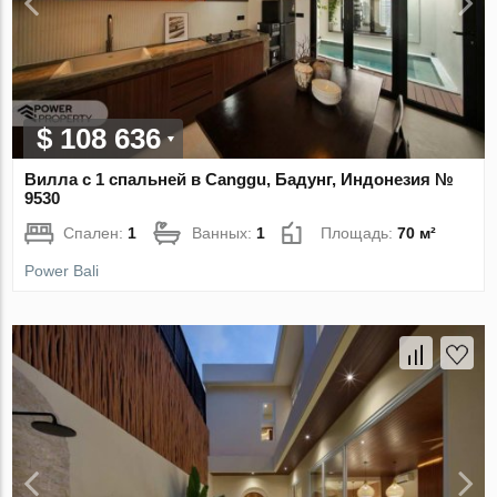
$ 108 636
Вилла с 1 спальней в Canggu, Бадунг, Индонезия №
9530
Спален:
1
Ванных:
1
Площадь:
70 м²
Power Bali