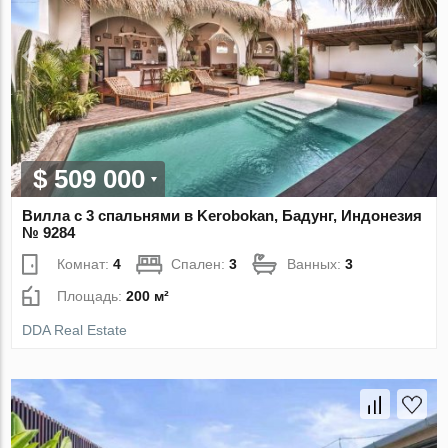
$ 509 000
Вилла с 3 спальнями в Kerobokan, Бадунг, Индонезия
№ 9284
Комнат:
4
Спален:
3
Ванных:
3
Площадь:
200 м²
DDA Real Estate