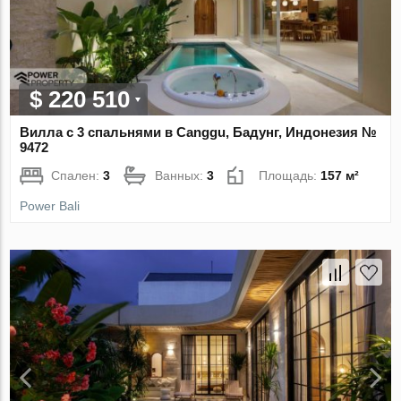
$ 220 510
Вилла с 3 спальнями в Canggu, Бадунг, Индонезия №
9472
Спален:
3
Ванных:
3
Площадь:
157 м²
Power Bali