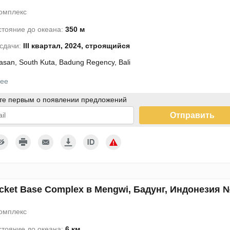
омплекс
стояние до океана:
350 м
 сдачи:
III квартал, 2024, строящийся
san, South Kuta, Badung Regency, Bali
ее
те первым о появлении предложений
Отправить
дтверждаю согласие с условиями использования персональных
ых
cket Base Complex в Mengwi, Бадунг, Индонезия 
омплекс
стояние до океана:
6 км