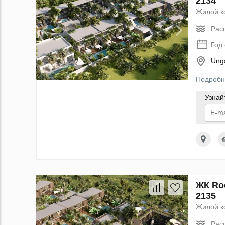
2134
Жилой к
Рас
Год
Unga
Подробн
Узнай
По
данн
ЖК Ro
2135
Жилой к
Рас