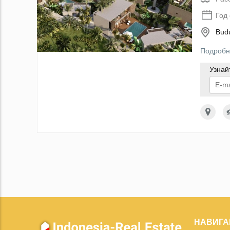
Год
Budu
Подробн
Узнай
По
данн
НАВИГА