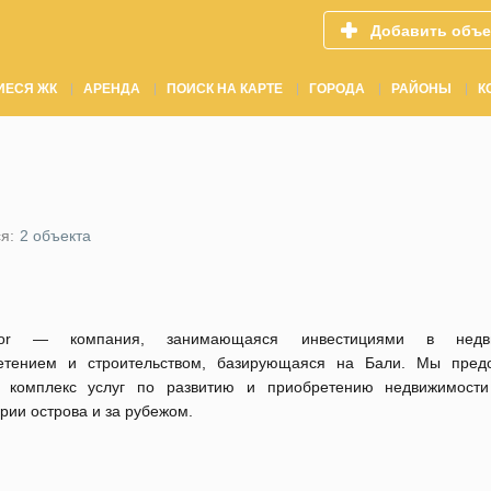
Добавить объе
ИЕСЯ ЖК
АРЕНДА
ПОИСК НА КАРТЕ
ГОРОДА
РАЙОНЫ
К
я:
2 объекта
estor — компания, занимающаяся инвестициями в недви
етением и строительством, базирующаяся на Бали. Мы пред
 комплекс услуг по развитию и приобретению недвижимост
рии острова и за рубежом.