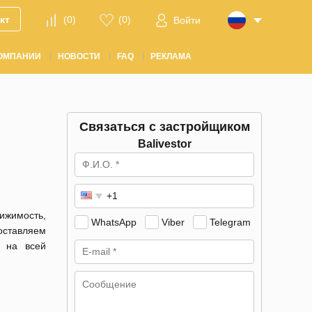
кт
(
0
)
(
0
)
Войти
ОМПАНИИ
НОВОСТИ
FAQ
РЕКЛАМА
Связаться с застройщиком
Balivestor
жимость,
WhatsApp
Viber
Telegram
оставляем
и на всей